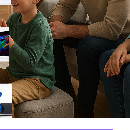
Samsung Smart TV 75″ Micro
RGB 4K MRE75R85HATXZT, il
maxischermo da salotto ora a
prezzo goloso su Amazon
Proiettore 4K AKIYO per home
theater da 300 pollici, il best
buy del momento su Amazon