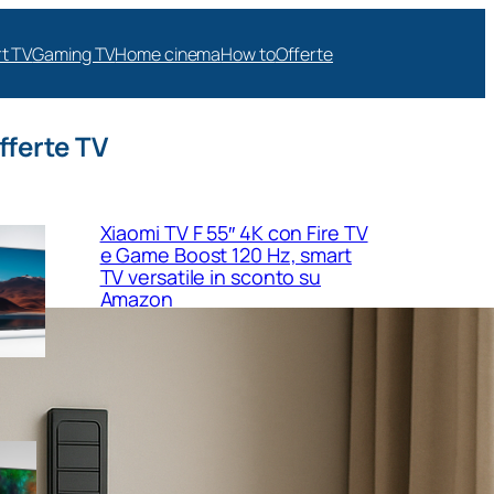
t TV
Gaming TV
Home cinema
How to
Offerte
fferte TV
Xiaomi TV F 55″ 4K con Fire TV
e Game Boost 120 Hz, smart
TV versatile in sconto su
Amazon
MEDION 40″ Full HD con VIDAA
e triplo tuner, la smart TV
compatta perfetta per