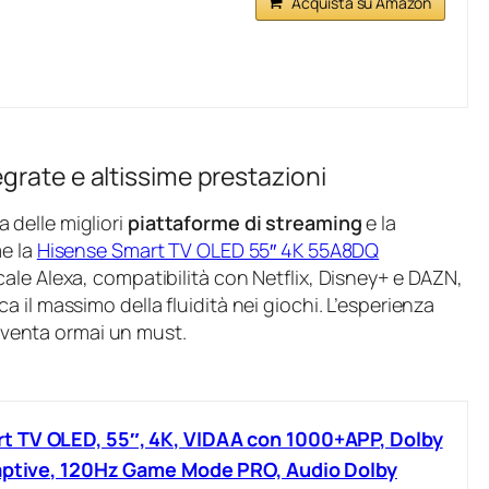
Acquista su Amazon
grate e altissime prestazioni
da delle migliori
piattaforme di streaming
e la
me la
Hisense Smart TV OLED 55″ 4K 55A8DQ
ale Alexa, compatibilità con Netflix, Disney+ e DAZN,
 il massimo della fluidità nei giochi. L’esperienza
diventa ormai un must.
 TV OLED, 55″, 4K, VIDAA con 1000+APP, Dolby
daptive, 120Hz Game Mode PRO, Audio Dolby