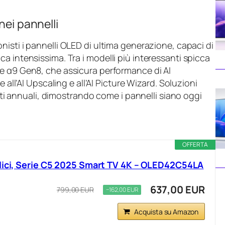
nei pannelli
isti i pannelli OLED di ultima generazione, capaci di
a intensissima. Tra i modelli più interessanti spicca
 α9 Gen8, che assicura performance di AI
 all’AI Upscaling e all’AI Picture Wizard. Soluzioni
annuali, dimostrando come i pannelli siano oggi
OFFERTA
llici, Serie C5 2025 Smart TV 4K – OLED42C54LA
637,00 EUR
799,00 EUR
−162,00 EUR
Acquista su Amazon