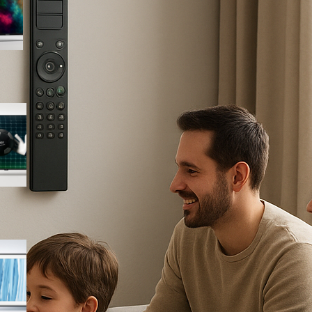
seconde stanze ora in offerta
Haier H65K85FUX 65″ 4K
Google TV, la smart TV
completa con HDMI 2.1 in
super promo su Amazon
Samsung The Frame Pro 65″
QE65LS03HWUXZT, la
TV‑quadro Neo QLED 4K in
offerta su Amazon