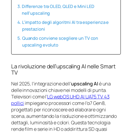
Differenze tra OLED, QLED e Mini LED
nell’upscaling
L’impatto degli algoritmi AI tra esperienza e
prestazioni
Quando conviene scegliere un TV con
upscaling evoluto
La rivoluzione dell’upscaling AI nelle Smart
TV
Nel 2025, l’integrazione dell’
upscaling AI
è una
delle innovazioni chiave nei modelli di punta.
Televisori come l’
LG webOS UHD AI UA75 TV 43
pollici
impiegano processori come l’α7 Gen8,
progettati per riconoscere ed elaborare ogni
scena, aumentando la risoluzione e ottimizzando
dettagli, luminosità e colori. Questa tecnologia
rende film e serie in HD o addirittura SD quasi