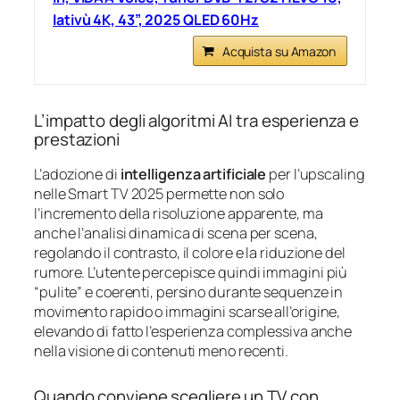
lativù 4K, 43”, 2025 QLED 60Hz
Acquista su Amazon
L’impatto degli algoritmi AI tra esperienza e
prestazioni
L’adozione di
intelligenza artificiale
per l’upscaling
nelle Smart TV 2025 permette non solo
l’incremento della risoluzione apparente, ma
anche l’analisi dinamica di scena per scena,
regolando il contrasto, il colore e la riduzione del
rumore. L’utente percepisce quindi immagini più
“pulite” e coerenti, persino durante sequenze in
movimento rapido o immagini scarse all’origine,
elevando di fatto l’esperienza complessiva anche
nella visione di contenuti meno recenti.
Quando conviene scegliere un TV con