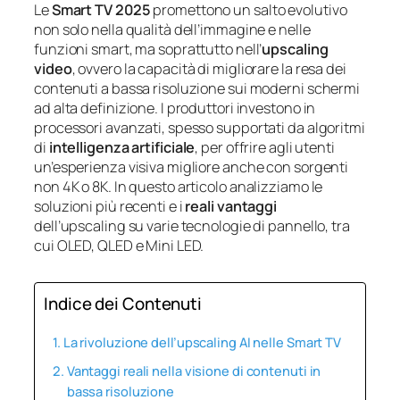
Le
Smart TV 2025
promettono un salto evolutivo
non solo nella qualità dell’immagine e nelle
funzioni smart, ma soprattutto nell’
upscaling
video
, ovvero la capacità di migliorare la resa dei
contenuti a bassa risoluzione sui moderni schermi
ad alta definizione. I produttori investono in
processori avanzati, spesso supportati da algoritmi
di
intelligenza artificiale
, per offrire agli utenti
un’esperienza visiva migliore anche con sorgenti
non 4K o 8K. In questo articolo analizziamo le
soluzioni più recenti e i
reali vantaggi
dell’upscaling su varie tecnologie di pannello, tra
cui OLED, QLED e Mini LED.
Indice dei Contenuti
La rivoluzione dell’upscaling AI nelle Smart TV
Vantaggi reali nella visione di contenuti in
bassa risoluzione