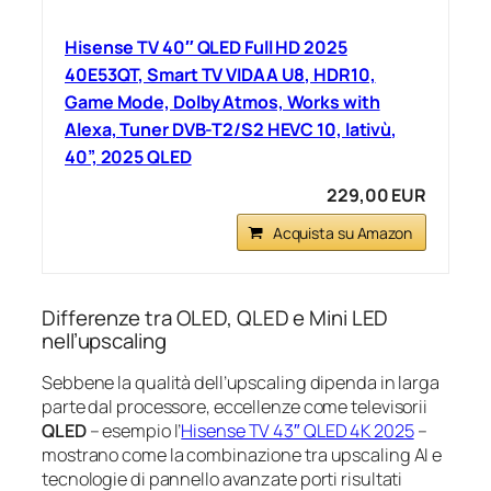
Hisense TV 40″ QLED Full HD 2025
40E53QT, Smart TV VIDAA U8, HDR10,
Game Mode, Dolby Atmos, Works with
Alexa, Tuner DVB-T2/S2 HEVC 10, lativù,
40”, 2025 QLED
229,00 EUR
Acquista su Amazon
Differenze tra OLED, QLED e Mini LED
nell’upscaling
Sebbene la qualità dell’upscaling dipenda in larga
parte dal processore, eccellenze come televisorii
QLED
– esempio l’
Hisense TV 43″ QLED 4K 2025
–
mostrano come la combinazione tra upscaling AI e
tecnologie di pannello avanzate porti risultati