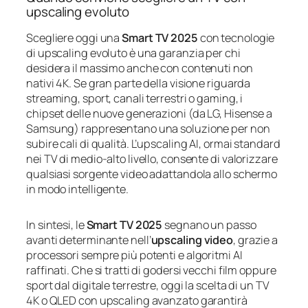
upscaling evoluto
Scegliere oggi una
Smart TV 2025
con tecnologie
di upscaling evoluto è una garanzia per chi
desidera il massimo anche con contenuti non
nativi 4K. Se gran parte della visione riguarda
streaming, sport, canali terrestri o gaming, i
chipset delle nuove generazioni (da LG, Hisense a
Samsung) rappresentano una soluzione per non
subire cali di qualità. L’upscaling AI, ormai standard
nei TV di medio-alto livello, consente di valorizzare
qualsiasi sorgente video adattandola allo schermo
in modo intelligente.
In sintesi, le
Smart TV 2025
segnano un passo
avanti determinante nell’
upscaling video
, grazie a
processori sempre più potenti e algoritmi AI
raffinati. Che si tratti di godersi vecchi film oppure
sport dal digitale terrestre, oggi la scelta di un TV
4K o QLED con upscaling avanzato garantirà