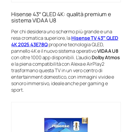
Hisense 43″ QLED 4K: qualità premium e
sistema VIDAA U8
Per chi desidera uno schermo più grande e una
resa cromatica superiore, la
Hisense TV 43″ QLED
4K 2025 43E78Q
propone tecnologia QLED,
pannello 4K e il nuovo sistema operativo
VIDAA U8
con oltre 1000 app disponibili. L’audio
Dolby Atmos
e la piena compatibilità con Alexa e AirPlay2
trasformano questa TV in un vero centro di
entertainment domestico, con immagini vivide e
sonoro immersivo, ideale anche per gaming e
sport.