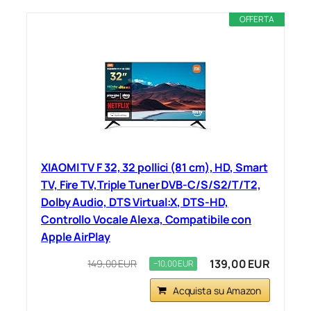
OFFERTA
XIAOMI TV F 32, 32 pollici (81 cm), HD, Smart
TV, Fire TV,Triple Tuner DVB-C/S/S2/T/T2,
Dolby Audio, DTS Virtual:X, DTS-HD,
Controllo Vocale Alexa, Compatibile con
Apple AirPlay
139,00 EUR
149,00 EUR
−10,00 EUR
Acquista su Amazon