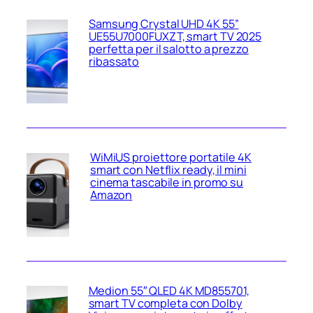
Samsung Crystal UHD 4K 55”
UE55U7000FUXZT, smart TV 2025
perfetta per il salotto a prezzo
ribassato
WiMiUS proiettore portatile 4K
smart con Netflix ready, il mini
cinema tascabile in promo su
Amazon
Medion 55″ QLED 4K MD855701,
smart TV completa con Dolby