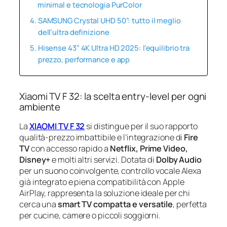
minimal e tecnologia PurColor
SAMSUNG Crystal UHD 50”: tutto il meglio
dell’ultra definizione
Hisense 43” 4K Ultra HD 2025: l’equilibrio tra
prezzo, performance e app
Xiaomi TV F 32: la scelta entry-level per ogni
ambiente
La
XIAOMI TV F 32
si distingue per il suo rapporto
qualità-prezzo imbattibile e l’integrazione di
Fire
TV
con accesso rapido a
Netflix, Prime Video,
Disney+
e molti altri servizi. Dotata di
Dolby Audio
per un suono coinvolgente, controllo vocale Alexa
già integrato e piena compatibilità con Apple
AirPlay, rappresenta la soluzione ideale per chi
cerca una
smart TV compatta e versatile
, perfetta
per cucine, camere o piccoli soggiorni.