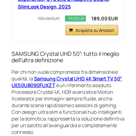
SlimLook Design, 2025
189,00 EUR
199,00 EUR
−10,00 EUR
Acquista su Amazon
SAMSUNG Crystal UHD 50”: tutto il meglio
dell’ultra definizione
Per chi non vuole compromessi tra dimensione e
qualità, la
Samsung Crystal UHD 4K Smart TV 50”
UE50U8090FUXZT
è un riferimento assoluto.
Processore Crystal 4K, HDR avanzato e Motion
Xcelerator per immagini sempre fluide, anche
durante scene rapidissime o sessioni di gaming.
Con design ultra slim e functionali hub intelligenti
per la domotica, rappresenta la soluzione definitiva
per un salotto all’avanguardia e completamente
connesso.