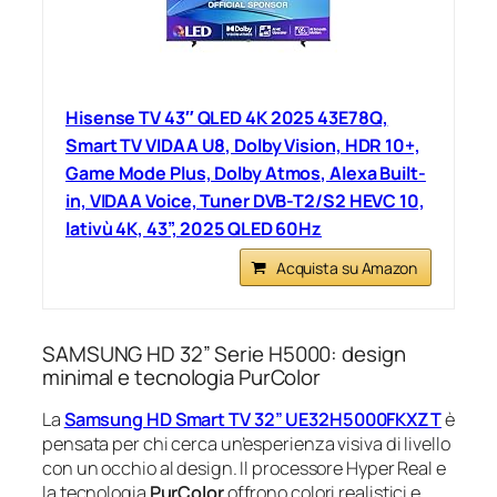
Hisense TV 43″ QLED 4K 2025 43E78Q,
Smart TV VIDAA U8, Dolby Vision, HDR 10+,
Game Mode Plus, Dolby Atmos, Alexa Built-
in, VIDAA Voice, Tuner DVB-T2/S2 HEVC 10,
lativù 4K, 43”, 2025 QLED 60Hz
Acquista su Amazon
SAMSUNG HD 32” Serie H5000: design
minimal e tecnologia PurColor
La
Samsung HD Smart TV 32” UE32H5000FKXZT
è
pensata per chi cerca un’esperienza visiva di livello
con un occhio al design. Il processore Hyper Real e
la tecnologia
PurColor
offrono colori realistici e