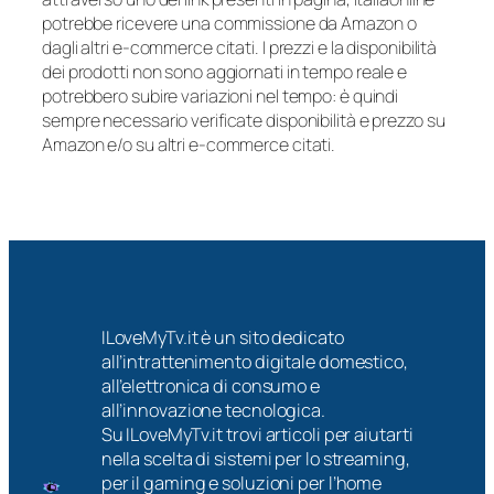
potrebbe ricevere una commissione da Amazon o
dagli altri e-commerce citati. I prezzi e la disponibilità
dei prodotti non sono aggiornati in tempo reale e
potrebbero subire variazioni nel tempo: è quindi
sempre necessario verificate disponibilità e prezzo su
Amazon e/o su altri e-commerce citati.
ILoveMyTv.it è un sito dedicato
all’intrattenimento digitale domestico,
all’elettronica di consumo e
all’innovazione tecnologica.
Su ILoveMyTv.it trovi articoli per aiutarti
nella scelta di sistemi per lo streaming,
per il gaming e soluzioni per l’home