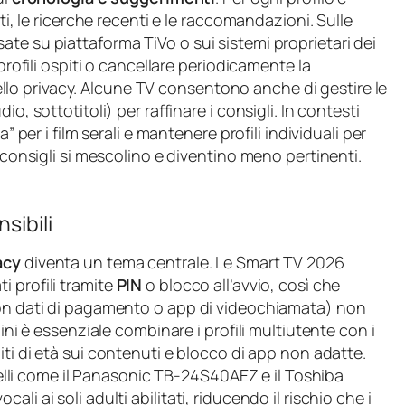
ti, le ricerche recenti e le raccomandazioni. Sulle
te su piattaforma TiVo o sui sistemi proprietari dei
profili ospiti o cancellare periodicamente la
o privacy. Alcune TV consentono anche di gestire le
o, sottotitoli) per raffinare i consigli. In contesti
” per i film serali e mantenere profili individuali per
i consigli si mescolino e diventino meno pertinenti.
sibili
acy
diventa un tema centrale. Le Smart TV 2026
 profili tramite
PIN
o blocco all’avvio, così che
con dati di pagamento o app di videochiamata) non
bini è essenziale combinare i profili multiutente con i
iti di età sui contenuti e blocco di app non adatte.
odelli come il Panasonic TB-24S40AEZ e il Toshiba
i ai soli adulti abilitati, riducendo il rischio che i