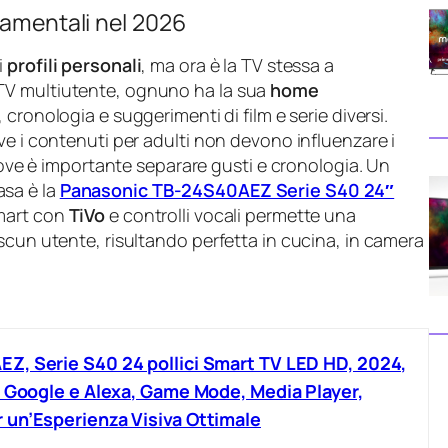
damentali nel 2026
i
profili personali
, ma ora è la TV stessa a
TV multiutente, ognuno ha la sua
home
 cronologia e suggerimenti di film e serie diversi.
ve i contenuti per adulti non devono influenzare i
 dove è importante separare gusti e cronologia. Un
sa è la
Panasonic TB-24S40AEZ Serie S40 24″
Smart con
TiVo
e controlli vocali permette una
scun utente, risultando perfetta in cucina, in camera
Z, Serie S40 24 pollici Smart TV LED HD, 2024,
e Google e Alexa, Game Mode, Media Player,
un’Esperienza Visiva Ottimale