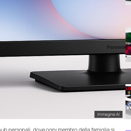
Immagine AI
hub personali, dove ogni membro della famiglia si