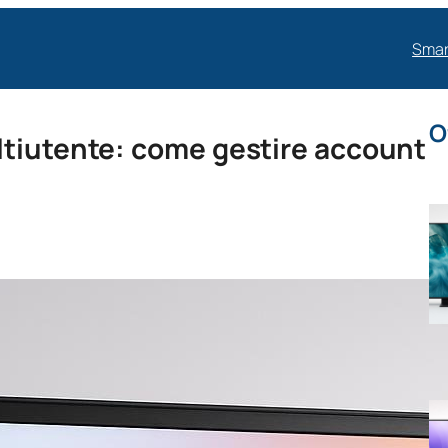
Smar
O
ltiutente: come gestire account