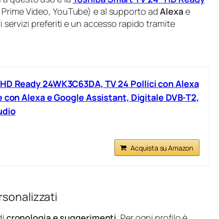
ix, Prime Video, YouTube) e al supporto ad
Alexa
e
ri servizi preferiti e un accesso rapido tramite
 HD Ready 24WK3C63DA, TV 24 Pollici con Alexa
e con Alexa e Google Assistant, Digitale DVB-T2,
udio
Acquista su Amazon
rsonalizzati
di
cronologia e suggerimenti
. Per ogni profilo è