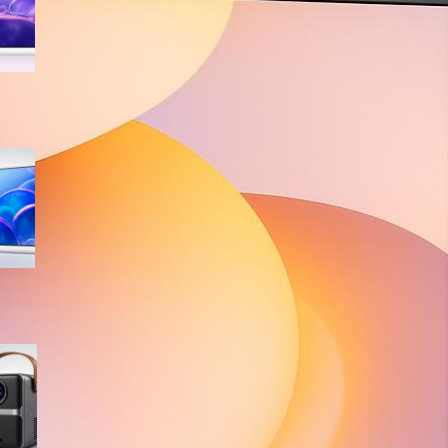
sconto su Amazon
Samsung Crystal UHD 4K 55”
UE55U7000FUXZT, smart TV
2025 perfetta per il salotto a
prezzo ribassato
WiMiUS proiettore portatile 4K
smart con Netflix ready, il mini
cinema tascabile in promo su
Amazon