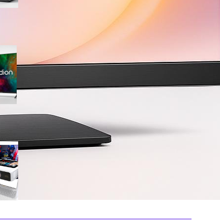
Medion 55″ QLED 4K
MD855701, smart TV completa
con Dolby Vision e app
integrate in offerta su Amazon
Mini proiettore smart 4K con
WiFi 6 e touchscreen, il
compatto perfetto per il
cinema in ogni stanza