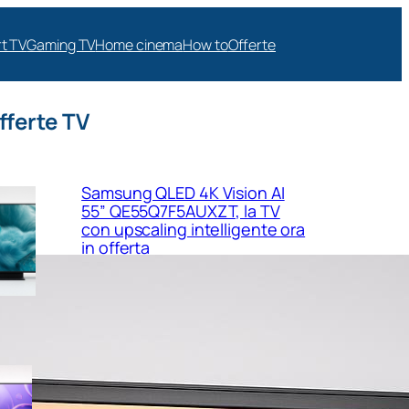
t TV
Gaming TV
Home cinema
How to
Offerte
fferte TV
Samsung QLED 4K Vision AI
55” QE55Q7F5AUXZT, la TV
con upscaling intelligente ora
in offerta
Samsung Crystal UHD 4K 55”
UE55U8090FUXZT, smart TV
sottile e luminosa in forte