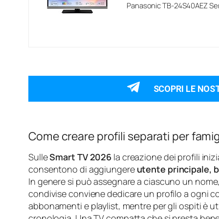
Panasonic TB-24S40AEZ Ser
SCOPRI LE NOS
Come creare profili separati per famigl
Sulle
Smart TV 2026
la creazione dei profili ini
consentono di aggiungere
utente principale, b
In genere si può assegnare a ciascuno un nome, u
condivise conviene dedicare un profilo a ogni co
abbonamenti e playlist, mentre per gli ospiti è u
cronologia. Una TV compatta che si presta bene