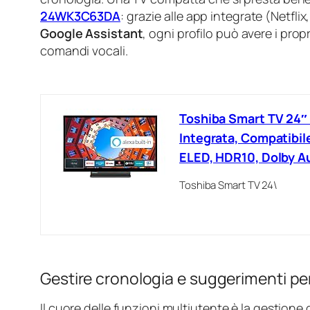
24WK3C63DA
: grazie alle app integrate (Netfl
Google Assistant
, ogni profilo può avere i prop
comandi vocali.
Toshiba Smart TV 24″
Integrata, Compatibil
ELED, HDR10, Dolby A
Toshiba Smart TV 24\
Gestire cronologia e suggerimenti pe
Il cuore delle funzioni multiutente è la gestione 