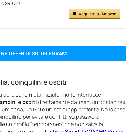
ie S40 24\
Acquista su Amazon
TRE OFFERTE SU TELEGRAM
ia, coinquilini e ospiti
zia dalla schermata iniziale: molte interfacce
ambini e ospiti
direttamente dal menu impostazioni.
n’icona, un PIN e un set di app preferite. Nelle case
inquilino per evitare conflitti su password,
tile un profilo “temporaneo” che non salva la
 a questo uso è la
Toshiba Smart TV 24″ HD Ready