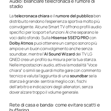
Audio: bilanciare telecronaca e rumore di
stadio
La
telecronaca chiara
e il
rumore del pubblico
ben
distribuito rendono l’esperienza sportiva molto più
coinvolgente. Alcune Smart TV offrono profili audio
specifici per lo sport e funzioni AI che separano le
voci dallo sfondo. Sulla
Hisense 55E7Q PRO
con
Dolby Atmos
puoi ottenere un campo sonoro più
ampio e un buon coinvolgimento anche senza
soundbar, mentre l’
AI Sound Wizard
dei TV LG
QNED crea un profilo su misura per la tua stanza.
Nelle impostazioni audio, attiva la modalità “Voce
chiara” o simili se guardi molte gare con commento
tecnico e valuta l’aggiunta di una
soundbar
se la
stanza è grande: sentirai meglio cori, fischi
dell’arbitro e indicazioni degli allenatori, senza
dover alzare troppo il volume generale.
Rete di casa e banda: come evitare scatti e
buffering