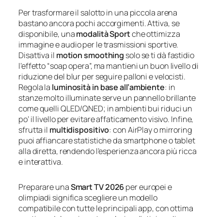
Per trasformare il salotto in una piccola arena
bastano ancora pochi accorgimenti. Attiva, se
disponibile, una
modalità Sport
che ottimizza
immagine e audio per le trasmissioni sportive.
Disattiva il
motion smoothing
solo se ti dà fastidio
l’effetto “soap opera”, ma mantieni un buon livello di
riduzione del blur per seguire palloni e velocisti.
Regola la
luminosità in base all’ambiente
: in
stanze molto illuminate serve un pannello brillante
come quelli QLED/QNED; in ambienti bui riduci un
po’ il livello per evitare affaticamento visivo. Infine,
sfrutta il
multidispositivo
: con AirPlay o mirroring
puoi affiancare statistiche da smartphone o tablet
alla diretta, rendendo l’esperienza ancora più ricca
e interattiva.
Preparare una
Smart TV 2026
per europei e
olimpiadi significa scegliere un modello
compatibile con tutte le principali app, con ottima