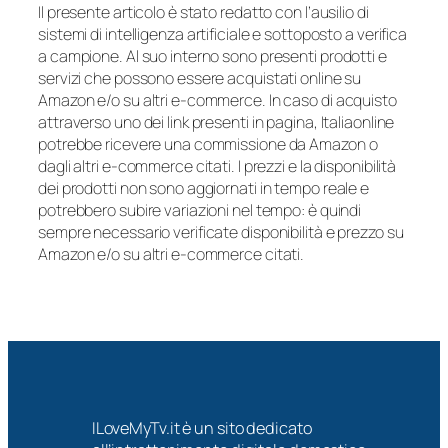
Il presente articolo è stato redatto con l’ausilio di
sistemi di intelligenza artificiale e sottoposto a verifica
a campione. Al suo interno sono presenti prodotti e
servizi che possono essere acquistati online su
Amazon e/o su altri e-commerce. In caso di acquisto
attraverso uno dei link presenti in pagina, Italiaonline
potrebbe ricevere una commissione da Amazon o
dagli altri e-commerce citati. I prezzi e la disponibilità
dei prodotti non sono aggiornati in tempo reale e
potrebbero subire variazioni nel tempo: è quindi
sempre necessario verificate disponibilità e prezzo su
Amazon e/o su altri e-commerce citati.
ILoveMyTv.it è un sito dedicato