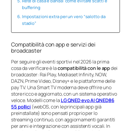
Rete di casa e banda: come evitare scatti e
buffering
Impostazioni extra per un vero “salotto da
stadio”
Compatibilità con app e servizi dei
broadcaster
Per seguire gli eventi sportivi nel 2026 la prima
cosa da verificare è la
compatibilità con le app
dei
broadcaster: Rai Play, Mediaset Infinity, NOW,
DAZN, Prime Video, Disney+ e le piattaforme delle
pay TV. Una Smart TV moderna deve offrire uno
store ricco e aggiornato, con un sistema operativo
veloce. Modelli come la
LG QNED evo AI QNED86
55 pollici
(webOS, con le principali app già
preinstallate) sono pensati proprio per lo
streaming continuo, con aggiornamenti garantiti
per anni e integrazione con assistenti vocali. In