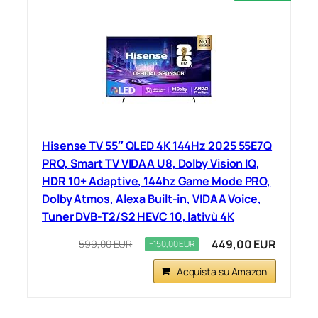
Hisense TV 55″ QLED 4K 144Hz 2025 55E7Q
PRO, Smart TV VIDAA U8, Dolby Vision IQ,
HDR 10+ Adaptive, 144hz Game Mode PRO,
Dolby Atmos, Alexa Built-in, VIDAA Voice,
Tuner DVB-T2/S2 HEVC 10, lativù 4K
449,00 EUR
599,00 EUR
−150,00 EUR
Acquista su Amazon