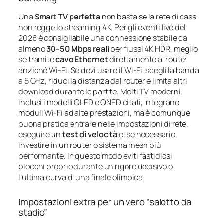
Una
Smart TV perfetta
non basta se la rete di casa
non regge lo streaming 4K. Per gli eventi live del
2026 è consigliabile una connessione stabile da
almeno
30–50 Mbps reali
per flussi 4K HDR, meglio
se tramite
cavo Ethernet
direttamente al router
anziché Wi‑Fi. Se devi usare il Wi‑Fi, scegli la banda
a 5 GHz, riduci la distanza dal router e limita altri
download durante le partite. Molti TV moderni,
inclusi i modelli QLED e QNED citati, integrano
moduli Wi‑Fi ad alte prestazioni, ma è comunque
buona pratica entrare nelle impostazioni di rete,
eseguire un
test di velocità
e, se necessario,
investire in un router o sistema mesh più
performante. In questo modo eviti fastidiosi
blocchi proprio durante un rigore decisivo o
l’ultima curva di una finale olimpica.
Impostazioni extra per un vero “salotto da
stadio”