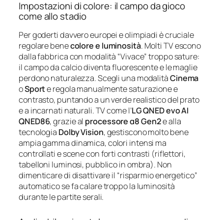
Impostazioni di colore: il campo da gioco
come allo stadio
Per goderti davvero europei e olimpiadi è cruciale
regolare bene
colore e luminosità
. Molti TV escono
dalla fabbrica con modalità “Vivace” troppo sature:
il campo da calcio diventa fluorescente e le maglie
perdono naturalezza. Scegli una modalità
Cinema
o
Sport
e regola manualmente saturazione e
contrasto, puntando a un verde realistico del prato
e a incarnati naturali. TV come l’
LG QNED evo AI
QNED86
, grazie al
processore α8 Gen2
e alla
tecnologia
Dolby Vision
, gestiscono molto bene
ampia gamma dinamica, colori intensi ma
controllati e scene con forti contrasti (riflettori,
tabelloni luminosi, pubblico in ombra). Non
dimenticare di disattivare il “risparmio energetico”
automatico se fa calare troppo la luminosità
durante le partite serali.