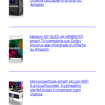
cinema tascabile in promo su
Amazon
Medion 55″ QLED 4K MD855701,
smart TV completa con Dolby
Vision e app integrate in offerta
su Amazon
Mini proiettore smart 4K con WiFi
6 e touchscreen, il compatto
perfetto per il cinema in ogni
stanza