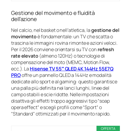
Gestione del movimento e fluidità
dell’azione
Nel calcio, nel basket o nell’atletica, la
gestione del
movimento
è fondamentale: un TV che scatta o
trascina le immagini rovina rimonte e azioni veloci.
Per il 2026 conviene orientarsi su TV con
refresh
rate elevato
(almeno 120Hz) o tecnologie di
compensazione del moto (MEMC, Motion Flow,
ecc.). La
Hisense TV 55″ QLED 4K 144Hz 55E7Q
PRO
offre un pannello QLED a 144Hz e modalità
dedicate allo sport e al gaming: questo garantisce
una palla più definita nei lanci lunghi, linee del
campo stabili e scie ridotte. Nelle impostazioni
disattiva gli effetti troppo aggressivi tipo “soap
opera effect” e scegli profili come “Sport” o
“Standard” ottimizzati per il movimento rapido.
OFFERTA