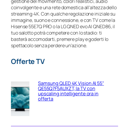
gestione del movimento, colori realistici, audio
coinvolgente e una rete domestica all’altezza dello
streaming 4K. Con qualche regolazione iniziale su
immagine, suono e connessione, e con TV come la
Hisense 55E7Q PRO o la LG QNED evo AI QNED86, il
tuo salotto potrà competere con lo stadio: ti
basterà accomodarti, premere play e goderti lo
spettacolo senza perdere un’azione.
Offerte TV
Samsung QLED 4K Vision AI 55”
QE55Q7F5AUXZT, la TV con
upscaling intelligente ora in
offerta