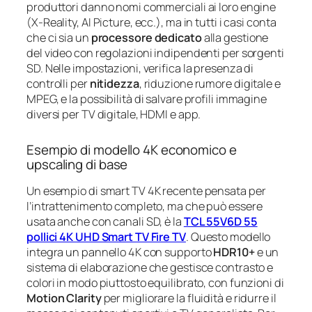
produttori danno nomi commerciali ai loro engine
(X-Reality, AI Picture, ecc.), ma in tutti i casi conta
che ci sia un
processore dedicato
alla gestione
del video con regolazioni indipendenti per sorgenti
SD. Nelle impostazioni, verifica la presenza di
controlli per
nitidezza
, riduzione rumore digitale e
MPEG, e la possibilità di salvare profili immagine
diversi per TV digitale, HDMI e app.
Esempio di modello 4K economico e
upscaling di base
Un esempio di smart TV 4K recente pensata per
l’intrattenimento completo, ma che può essere
usata anche con canali SD, è la
TCL 55V6D 55
pollici 4K UHD Smart TV Fire TV
. Questo modello
integra un pannello 4K con supporto
HDR10+
e un
sistema di elaborazione che gestisce contrasto e
colori in modo piuttosto equilibrato, con funzioni di
Motion Clarity
per migliorare la fluidità e ridurre il