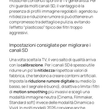
mosso nei contenuti sportivi e TV generalista. Per
chi guarda molti canali SD, il vantaggio è la
presenza di profili immagine regolabili: agendo su
nitidezza e riduzione rumore si può ottenere un
compromesso tra dettaglio e pulizia, evitando
l’effetto “plasticoso” tipico dei filtri troppo
aggressivi.
Impostazioni consigliate per migliorare i
canali SD
Una volta scelta la TV, il vero salto di qualità arriva
con la
calibrazione
. Per i canali SD è spesso utile
ridurre un po’ la
nitidezza
rispetto ai valori di
fabbrica, che tendono a creare contorni artificiali.
Imposta la
riduzione rumore digitale
su medio (o
basso, se il segnale è buono), disattiva o limita i filtri
di
motion smoothing
più invasivi e scegli una
modalità immagine neutra (Cinema, Filmmaker,
Standard soft) invece delle modalità Dinamica o
Vivid. In molti modelli 2026 conviene anche