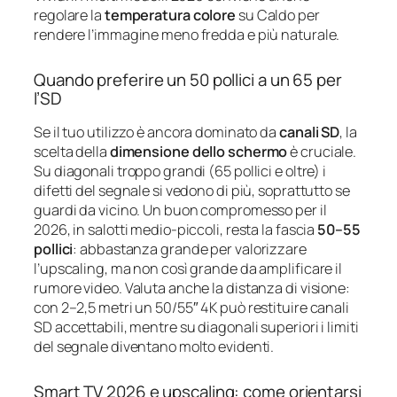
regolare la
temperatura colore
su Caldo per
rendere l’immagine meno fredda e più naturale.
Quando preferire un 50 pollici a un 65 per
l’SD
Se il tuo utilizzo è ancora dominato da
canali SD
, la
scelta della
dimensione dello schermo
è cruciale.
Su diagonali troppo grandi (65 pollici e oltre) i
difetti del segnale si vedono di più, soprattutto se
guardi da vicino. Un buon compromesso per il
2026, in salotti medio-piccoli, resta la fascia
50–55
pollici
: abbastanza grande per valorizzare
l’upscaling, ma non così grande da amplificare il
rumore video. Valuta anche la distanza di visione:
con 2–2,5 metri un 50/55″ 4K può restituire canali
SD accettabili, mentre su diagonali superiori i limiti
del segnale diventano molto evidenti.
Smart TV 2026 e upscaling: come orientarsi