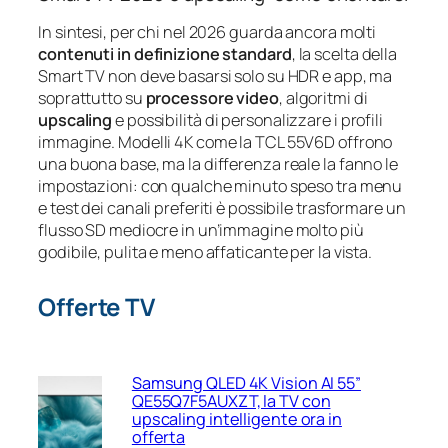
In sintesi, per chi nel 2026 guarda ancora molti
contenuti in definizione standard
, la scelta della
Smart TV non deve basarsi solo su HDR e app, ma
soprattutto su
processore video
, algoritmi di
upscaling
e possibilità di personalizzare i profili
immagine. Modelli 4K come la TCL 55V6D offrono
una buona base, ma la differenza reale la fanno le
impostazioni: con qualche minuto speso tra menu
e test dei canali preferiti è possibile trasformare un
flusso SD mediocre in un’immagine molto più
godibile, pulita e meno affaticante per la vista.
Offerte TV
Samsung QLED 4K Vision AI 55”
QE55Q7F5AUXZT, la TV con
upscaling intelligente ora in
offerta