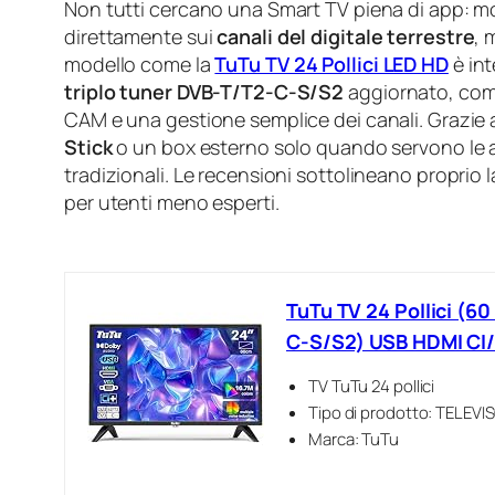
Non tutti cercano una Smart TV piena di app: mo
direttamente sui
canali del digitale terrestre
, 
modello come la
TuTu TV 24 Pollici LED HD
è int
triplo tuner DVB-T/T2-C-S/S2
aggiornato, comp
CAM e una gestione semplice dei canali. Grazie 
Stick
o un box esterno solo quando servono le 
tradizionali. Le recensioni sottolineano proprio la
per utenti meno esperti.
TuTu TV 24 Pollici (6
C-S/S2) USB HDMI CI/
TV TuTu 24 pollici
Tipo di prodotto: TELEVI
Marca: TuTu