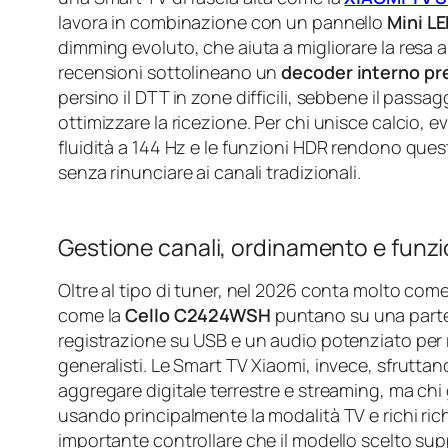
lavora in combinazione con un pannello
Mini L
dimming evoluto, che aiuta a migliorare la resa a
recensioni sottolineano un
decoder interno pr
persino il DTT in zone difficili, sebbene il pass
ottimizzare la ricezione. Per chi unisce calcio, eve
fluidità a 144 Hz e le funzioni HDR rendono ques
senza rinunciare ai canali tradizionali.
Gestione canali, ordinamento e funz
Oltre al tipo di tuner, nel 2026 conta molto come
come la
Cello C2424WSH
puntano su una parte T
registrazione su USB e un audio potenziato per r
generalisti. Le Smart TV Xiaomi, invece, sfruttan
aggregare digitale terrestre e streaming, ma chi
usando principalmente la modalità TV e richi richi
importante controllare che il modello scelto sup