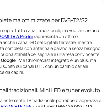
omplete ma ottimizzate per DVB-T2/S2
di soprattutto canali tradizionali, ma vuoi anche una
AOMI TV A Pro 55
rappresenta un ottimo
a anche i canali HD del digitale terrestre, mentre il
lità completa con antenna e parabola senza bisogno
 buona stabilità del segnale e una resa convincente
i
Google TV
e Chromecast integrato è un plus, ma
si subito sui canali DTT, con un cambio canale
ce da capire.
ali tradizionali: Mini LED e tuner evoluto
evalentemente TV tradizionale potrebbero apprezzare
 Pro Mini LED 55
. Qui il
tuner DVB-C/S/S2/T/T2