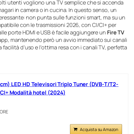
lti utenti vogliono una TV semplice che si accenda
magari in camera o in cucina. In questo senso, un
eressante: non punta sulle funzioni smart, ma su un
atibile con le trasmissioni 2026, con CI/CI+ per
alle porte HDMI e USB è facile aggiungere un
Fire TV
app, mantenendo però un avvio immediato sui canali
 facilità d’uso e l’ottima resa con i canali TV, perfetta
0 cm) LED HD Televisori Triplo Tuner (DVB-T/T2-
CI+ Modalità hotel (2024)
SORE
Acquista su Amazon