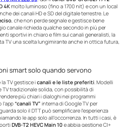
ED 4K
molto luminoso (fino a 1700 nit) e con un local
nche dei canali HD e SD del digitale terrestre. Le
eciso
, che non perde segnale e gestisce bene
aggio canale richieda qualche secondo in più per
nti sportivi in chiaro e film sui canali generalisti, la
ta TV una scelta lungimirante anche in ottica futura,
ioni smart solo quando servono
 la TV gestisce i
canali e le liste preferiti
. Modelli
V tradizionale solida, con possibilità di
endere più chiari i dialoghi nei programmi
o l’app
“canali TV”
interna di Google TV per
 guarda solo il DTT può semplificare l’esperienza
amando le app solo all’occorrenza. In tutti i casi, è
porti
DVB-T2 HEVC Main 10
e abbia gestione CI+