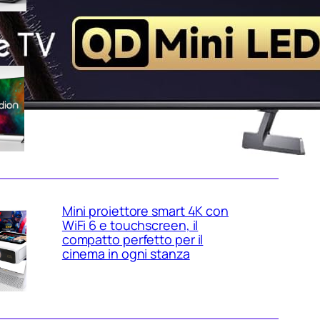
Medion 55″ QLED 4K
MD855701, smart TV completa
con Dolby Vision e app
integrate in offerta su Amazon
Mini proiettore smart 4K con
WiFi 6 e touchscreen, il
compatto perfetto per il
cinema in ogni stanza