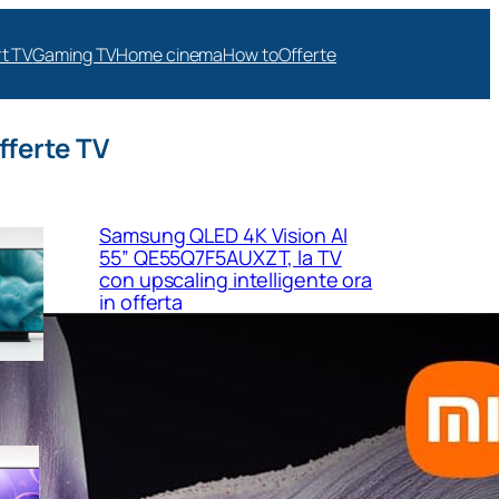
t TV
Gaming TV
Home cinema
How to
Offerte
fferte TV
Samsung QLED 4K Vision AI
55” QE55Q7F5AUXZT, la TV
con upscaling intelligente ora
in offerta
Samsung Crystal UHD 4K 55”
UE55U8090FUXZT, smart TV
sottile e luminosa in forte