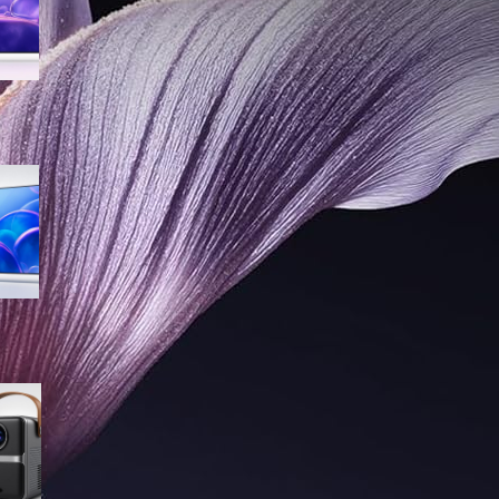
sconto su Amazon
Samsung Crystal UHD 4K 55”
UE55U7000FUXZT, smart TV
2025 perfetta per il salotto a
prezzo ribassato
WiMiUS proiettore portatile 4K
smart con Netflix ready, il mini
cinema tascabile in promo su
Amazon