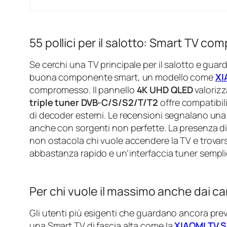
55 pollici per il salotto: Smart TV c
Se cerchi una TV principale per il salotto e guar
buona componente smart, un modello come
XI
compromesso. Il pannello
4K UHD QLED
valorizz
triple tuner DVB-C/S/S2/T/T2
offre compatibi
di decoder esterni. Le recensioni segnalano una
anche con sorgenti non perfette. La presenza d
non ostacola chi vuole accendere la TV e trovar
abbastanza rapido e un’interfaccia tuner sempli
Per chi vuole il massimo anche dai can
Gli utenti più esigenti che guardano ancora pr
una Smart TV di fascia alta come la
XIAOMI TV S