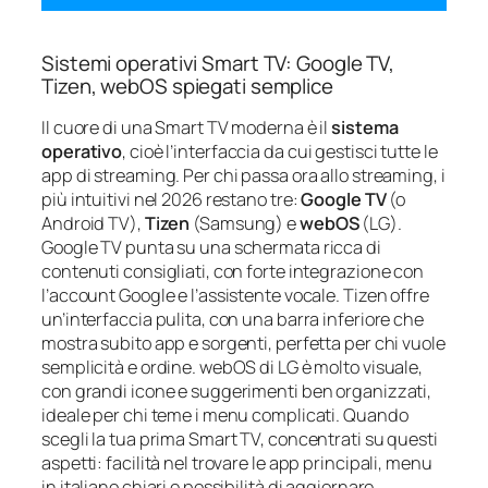
Sistemi operativi Smart TV: Google TV,
Tizen, webOS spiegati semplice
Il cuore di una Smart TV moderna è il
sistema
operativo
, cioè l’interfaccia da cui gestisci tutte le
app di streaming. Per chi passa ora allo streaming, i
più intuitivi nel 2026 restano tre:
Google TV
(o
Android TV),
Tizen
(Samsung) e
webOS
(LG).
Google TV punta su una schermata ricca di
contenuti consigliati, con forte integrazione con
l’account Google e l’assistente vocale. Tizen offre
un’interfaccia pulita, con una barra inferiore che
mostra subito app e sorgenti, perfetta per chi vuole
semplicità e ordine. webOS di LG è molto visuale,
con grandi icone e suggerimenti ben organizzati,
ideale per chi teme i menu complicati. Quando
scegli la tua prima Smart TV, concentrati su questi
aspetti: facilità nel trovare le app principali, menu
in italiano chiari e possibilità di aggiornare