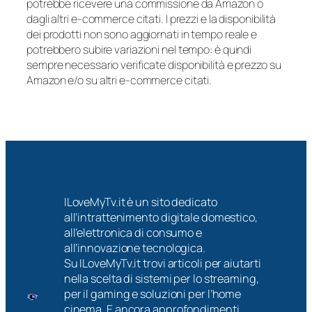
potrebbe ricevere una commissione da Amazon o
dagli altri e-commerce citati. I prezzi e la disponibilità
dei prodotti non sono aggiornati in tempo reale e
potrebbero subire variazioni nel tempo: è quindi
sempre necessario verificate disponibilità e prezzo su
Amazon e/o su altri e-commerce citati.
ILoveMyTv.it è un sito dedicato
all’intrattenimento digitale domestico,
all’elettronica di consumo e
all’innovazione tecnologica.
Su ILoveMyTv.it trovi articoli per aiutarti
nella scelta di sistemi per lo streaming,
per il gaming e soluzioni per l’home
cinema. E ancora approfondimenti