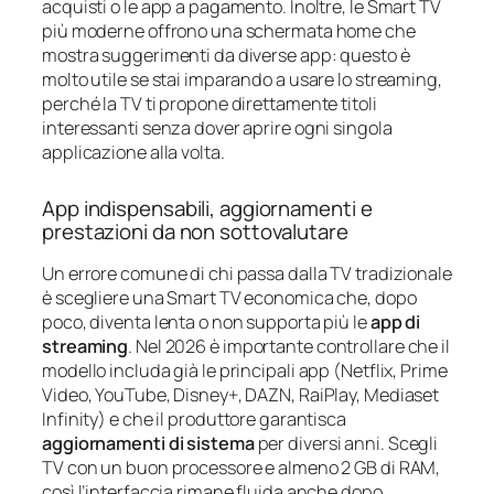
acquisti o le app a pagamento. Inoltre, le Smart TV
più moderne offrono una schermata home che
mostra suggerimenti da diverse app: questo è
molto utile se stai imparando a usare lo streaming,
perché la TV ti propone direttamente titoli
interessanti senza dover aprire ogni singola
applicazione alla volta.
App indispensabili, aggiornamenti e
prestazioni da non sottovalutare
Un errore comune di chi passa dalla TV tradizionale
è scegliere una Smart TV economica che, dopo
poco, diventa lenta o non supporta più le
app di
streaming
. Nel 2026 è importante controllare che il
modello includa già le principali app (Netflix, Prime
Video, YouTube, Disney+, DAZN, RaiPlay, Mediaset
Infinity) e che il produttore garantisca
aggiornamenti di sistema
per diversi anni. Scegli
TV con un buon processore e almeno 2 GB di RAM,
così l’interfaccia rimane fluida anche dopo