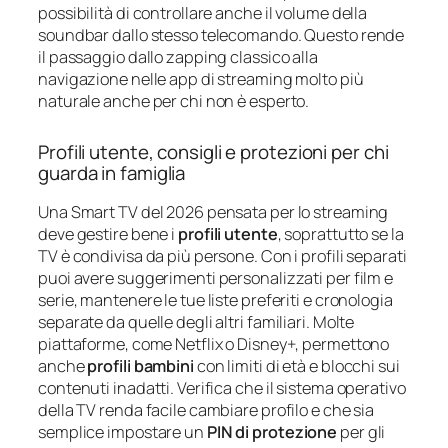
possibilità di controllare anche il volume della
soundbar dallo stesso telecomando. Questo rende
il passaggio dallo zapping classico alla
navigazione nelle app di streaming molto più
naturale anche per chi non è esperto.
Profili utente, consigli e protezioni per chi
guarda in famiglia
Una Smart TV del 2026 pensata per lo streaming
deve gestire bene i
profili utente
, soprattutto se la
TV è condivisa da più persone. Con i profili separati
puoi avere suggerimenti personalizzati per film e
serie, mantenere le tue liste preferiti e cronologia
separate da quelle degli altri familiari. Molte
piattaforme, come Netflix o Disney+, permettono
anche
profili bambini
con limiti di età e blocchi sui
contenuti inadatti. Verifica che il sistema operativo
della TV renda facile cambiare profilo e che sia
semplice impostare un
PIN di protezione
per gli