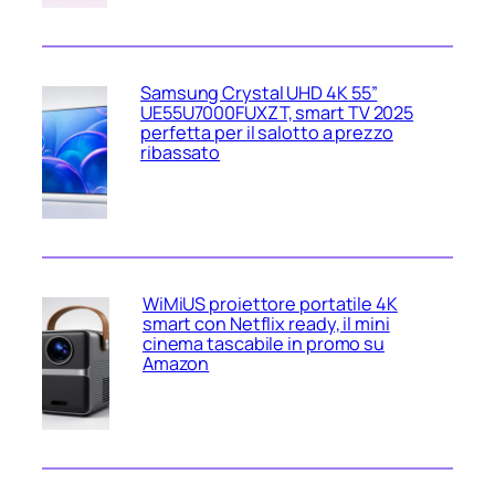
Samsung Crystal UHD 4K 55”
UE55U7000FUXZT, smart TV 2025
perfetta per il salotto a prezzo
ribassato
WiMiUS proiettore portatile 4K
smart con Netflix ready, il mini
cinema tascabile in promo su
Amazon