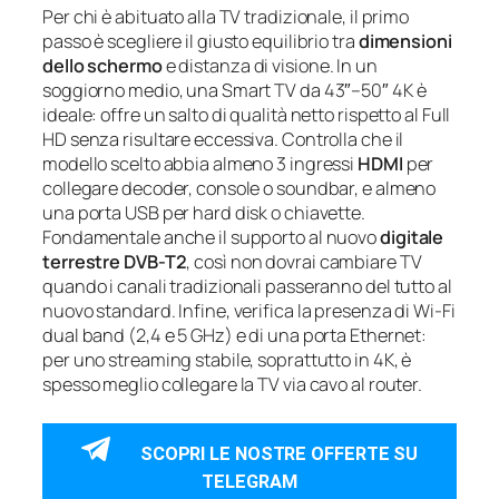
Per chi è abituato alla TV tradizionale, il primo
passo è scegliere il giusto equilibrio tra
dimensioni
dello schermo
e distanza di visione. In un
soggiorno medio, una Smart TV da 43″–50″ 4K è
ideale: offre un salto di qualità netto rispetto al Full
HD senza risultare eccessiva. Controlla che il
modello scelto abbia almeno 3 ingressi
HDMI
per
collegare decoder, console o soundbar, e almeno
una porta USB per hard disk o chiavette.
Fondamentale anche il supporto al nuovo
digitale
terrestre DVB-T2
, così non dovrai cambiare TV
quando i canali tradizionali passeranno del tutto al
nuovo standard. Infine, verifica la presenza di Wi-Fi
dual band (2,4 e 5 GHz) e di una porta Ethernet:
per uno streaming stabile, soprattutto in 4K, è
spesso meglio collegare la TV via cavo al router.
SCOPRI LE NOSTRE OFFERTE SU
TELEGRAM