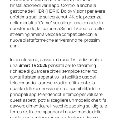
l’installazione di varie app. Controlla anche la
gestione dell’
HDR
(HDR10, Dolby Vision) per avere
un’ottima qualità sui contenuti 4K, e la presenza
della modalità “Game” se colleghi una console. In
questo modo, la tua prima Smart TV dedicata allo
streaming rimarrà veloce e compatibile con le
nuove piattaforme che arriveranno nei prossimi
anni.
In conclusione, passare da una TV tradizionale a
una
Smart TV 2026
pensata per lo streaming
richiede di guardare oltre il semplice schermo:
conta il sistema operativo, la facilità d’uso del
telecomando, la presenza di profili utente, la
qualità delle connessioni e la disponibilità delle
principali app. Prendendoti il tempo per valutare
questi aspetti, potrai scegliere un modello che ti fa
davvero dimenticare il vecchio zapping sul digitale
terrestre, ti accompagna nel nuovo mondo delle
piattaforme online e rimane attuale per diversi