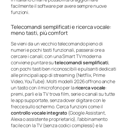
facilmente il software per avere sempre nuove
funzioni.
Telecomandi semplificati e ricerca vocale:
meno tasti, più comfort
Se vieni da un vecchio telecomando pieno di
numeri e pochi tasti funzionali, passerai ore a
cercare i canali; con una Smart TV moderna
conviene puntare su
telecomandi semplificati
,
con pochi tasti ben riconoscibili e pulsanti dedicati
alle principali app di streaming (Netflix, Prime
Video, YouTube). Molti modelli 2026 offrono anche
un tasto con il microfono per la
ricerca vocale
:
premi, parli e la TV trova film, serie o canali su tutte
le app supportate, senza dover digitare con le
frecce sullo schermo. Cerca funzioni come il
controllo vocale integrato
(Google Assistant,
Alexa o assistente proprietario), l’abbinamento
facile con la TV (senza codici complessi) e la