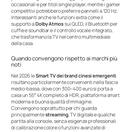
occasionali e per titoli single player, mentre i gamer
competitivi potrebbero preferire pannelli a 120 Hz.
Interessanti anche le funzioni extra come il
supporto a
Dolby Atmos
sui QLED, il Bluetooth per
cuffie e soundbar e il controllo vocale integrato,
che trasformano la TV nel centro multimediale
della casa.
Quando convengono rispetto ai marchi più
noti
Nel 2026 le
Smart TV dei brand cinesi emergenti
risultano particolarmente convenienti nella fascia
medio-bassa, dove con 300–400 euro si porta a
casa un 55″ 4K completo di HDR, piattaforma smart
moderna e buona qualità d’immagine.
Convengono soprattutto per chi guarda
principalmente
streaming
, TV digitale e qualche
partita alla console, senza esigenze professionali
di calibrazione colore o funzioni avanzate di