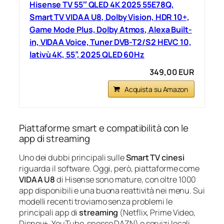
Hisense TV 55″ QLED 4K 2025 55E78Q,
Smart TV VIDAA U8, Dolby Vision, HDR 10+,
Game Mode Plus, Dolby Atmos, Alexa Built-
in, VIDAA Voice, Tuner DVB-T2/S2 HEVC 10,
lativù 4K, 55”, 2025 QLED 60Hz
349,00 EUR
Acquista su Amazon
Piattaforme smart e compatibilità con le
app di streaming
Uno dei dubbi principali sulle
Smart TV cinesi
riguarda il software. Oggi, però, piattaforme come
VIDAA U8
di Hisense sono mature, con oltre 1000
app disponibili e una buona reattività nei menu. Sui
modelli recenti troviamo senza problemi le
principali app di
streaming
(Netflix, Prime Video,
Disney+, YouTube, spesso DAZN) e servizi locali