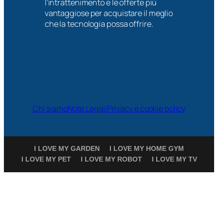
l’intrattenimento e le offerte più
vantaggiose per acquistare il meglio
che la tecnologia possa offrire.
Chi siamo
Note Legali
Privacy e cookie policy
I LOVE MY GARDEN
I LOVE MY HOME GYM
I LOVE MY PET
I LOVE MY ROBOT
I LOVE MY TV