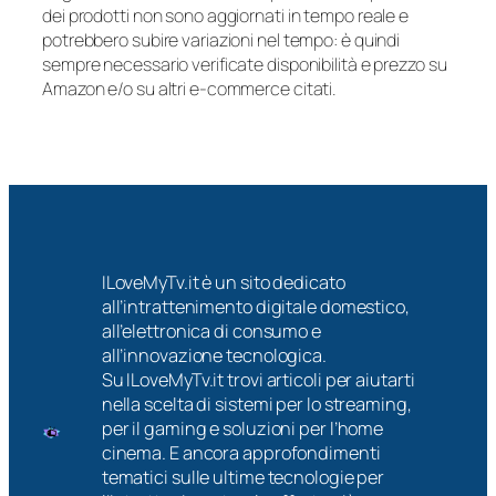
dei prodotti non sono aggiornati in tempo reale e
potrebbero subire variazioni nel tempo: è quindi
sempre necessario verificate disponibilità e prezzo su
Amazon e/o su altri e-commerce citati.
ILoveMyTv.it è un sito dedicato
all’intrattenimento digitale domestico,
all’elettronica di consumo e
all’innovazione tecnologica.
Su ILoveMyTv.it trovi articoli per aiutarti
nella scelta di sistemi per lo streaming,
per il gaming e soluzioni per l’home
cinema. E ancora approfondimenti
tematici sulle ultime tecnologie per