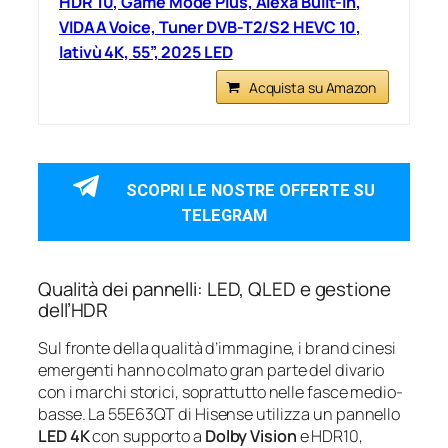
HDR 10, Game Mode Plus, Alexa Built-in,
VIDAA Voice, Tuner DVB-T2/S2 HEVC 10,
lativù 4K, 55”, 2025 LED
Acquista su Amazon
SCOPRI LE NOSTRE OFFERTE SU
TELEGRAM
Qualità dei pannelli: LED, QLED e gestione
dell’HDR
Sul fronte della qualità d’immagine, i brand cinesi
emergenti hanno colmato gran parte del divario
con i marchi storici, soprattutto nelle fasce medio-
basse. La 55E63QT di Hisense utilizza un pannello
LED 4K
con supporto a
Dolby Vision
e HDR10,