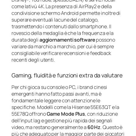
come lativù 4K. La presenza di AirPlay2 e della
condivisione schermo Android permette inoltre di
superare eventuali lacune del catalogo,
trasmettendo i contenuti dallo smartphone. Il
rovescio della medaglia è che la frequenza e la
durata degli
aggiornamenti software
possono
variare da marchio a marchio, per cui è sempre
consigliabile verificare recensioni e feedback
recenti degli utenti.
Gaming, fluidità e funzioni extra da valutare
Per chi gioca su console o PC, i brand cinesi
emergenti hanno fatto passi avanti, ma è
fondamentale leggere con attenzione le
specifiche. Modelli come la Hisense 55E63QT e la
55E78Q offrono
Game Mode Plus
, con riduzione
dell’input lag e gestione più rapida dei segnali
video, ma restano generalmente a
60 Hz
. Questo è
più che adeguato per la maggior parte dei giocatori