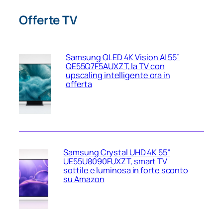
Offerte TV
Samsung QLED 4K Vision AI 55”
QE55Q7F5AUXZT, la TV con
upscaling intelligente ora in
offerta
Samsung Crystal UHD 4K 55”
UE55U8090FUXZT, smart TV
sottile e luminosa in forte sconto
su Amazon