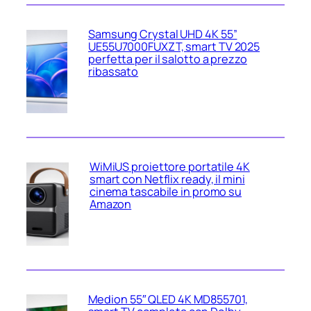
Samsung Crystal UHD 4K 55”
UE55U7000FUXZT, smart TV 2025
perfetta per il salotto a prezzo
ribassato
WiMiUS proiettore portatile 4K
smart con Netflix ready, il mini
cinema tascabile in promo su
Amazon
Medion 55″ QLED 4K MD855701,