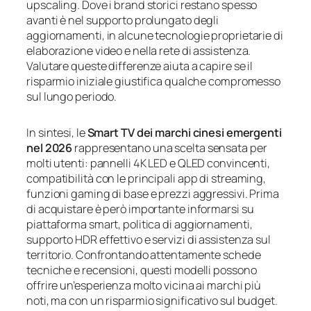
upscaling. Dove i brand storici restano spesso
avanti è nel supporto prolungato degli
aggiornamenti, in alcune tecnologie proprietarie di
elaborazione video e nella rete di assistenza.
Valutare queste differenze aiuta a capire se il
risparmio iniziale giustifica qualche compromesso
sul lungo periodo.
In sintesi, le
Smart TV dei marchi cinesi emergenti
nel 2026
rappresentano una scelta sensata per
molti utenti: pannelli 4K LED e QLED convincenti,
compatibilità con le principali app di streaming,
funzioni gaming di base e prezzi aggressivi. Prima
di acquistare è però importante informarsi su
piattaforma smart, politica di aggiornamenti,
supporto HDR effettivo e servizi di assistenza sul
territorio. Confrontando attentamente schede
tecniche e recensioni, questi modelli possono
offrire un’esperienza molto vicina ai marchi più
noti, ma con un risparmio significativo sul budget.