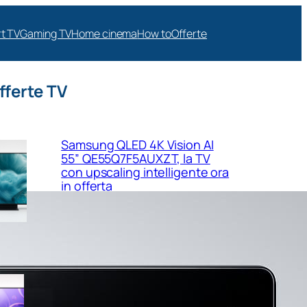
t TV
Gaming TV
Home cinema
How to
Offerte
fferte TV
Samsung QLED 4K Vision AI
55” QE55Q7F5AUXZT, la TV
con upscaling intelligente ora
in offerta
Samsung Crystal UHD 4K 55”
UE55U8090FUXZT, smart TV
sottile e luminosa in forte