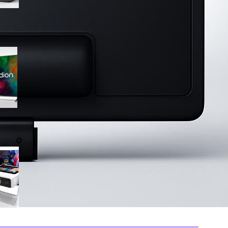
Medion 55″ QLED 4K
MD855701, smart TV completa
con Dolby Vision e app
integrate in offerta su Amazon
Mini proiettore smart 4K con
WiFi 6 e touchscreen, il
compatto perfetto per il
cinema in ogni stanza