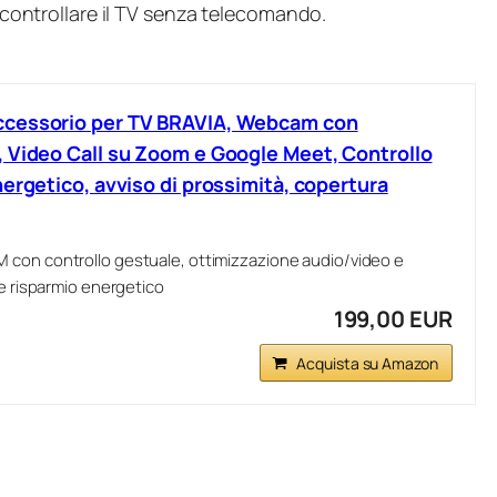
r controllare il TV senza telecomando.
ccessorio per TV BRAVIA, Webcam con
 Video Call su Zoom e Google Meet, Controllo
ergetico, avviso di prossimità, copertura
 con controllo gestuale, ottimizzazione audio/video e
 e risparmio energetico
199,00 EUR
Acquista su Amazon