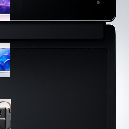
sconto su Amazon
Samsung Crystal UHD 4K 55”
UE55U7000FUXZT, smart TV
2025 perfetta per il salotto a
prezzo ribassato
WiMiUS proiettore portatile 4K
smart con Netflix ready, il mini
cinema tascabile in promo su
Amazon