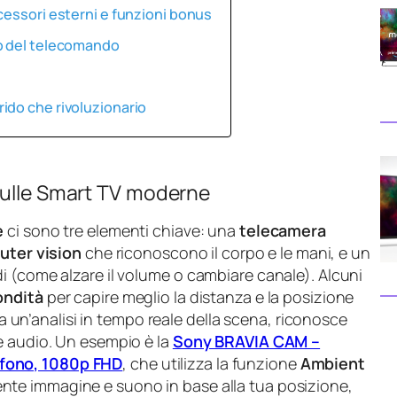
cessori esterni e funzioni bonus
to del telecomando
ido che rivoluzionario
sulle Smart TV moderne
e
ci sono tre elementi chiave: una
telecamera
ter vision
che riconoscono il corpo e le mani, e un
i (come alzare il volume o cambiare canale). Alcuni
ondità
per capire meglio la distanza e la posizione
tua un’analisi in tempo reale della scena, riconosce
e audio. Un esempio è la
Sony BRAVIA CAM –
fono, 1080p FHD
, che utilizza la funzione
Ambient
te immagine e suono in base alla tua posizione,