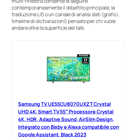
multi‑finestra consente di seguire
contemporaneamente il dibattito principale, la
traduzione LIS o un canale di analisi dati (grafici,
timeline di dichiarazioni) pensato per chi vuole
andare oltre la superficie del talk.
Samsung TV UE55CU8070UXZT Crystal
UHD 4K, Smart TV 55″ Processore Crystal
4K, HDR, Adaptive Sound, AirSlim Design,
Integrato con Bixby e Alexa compatibile con
Google Assistant, Black 2023