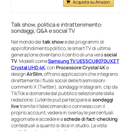
Acquista su Amazon
Talk show, politica e intrattenimento:
sondaggi, Q&A e social TV
Nel mondo dei
talk show
e dei programmi di
approfondimento politico, le smart TV di ultima
generazione diventano il centro di una vera
social
TV
. Modelli come
Samsung TV UE55CU8070UXZT
Crystal UHD 4K
, con
Processore Crystal 4K
e
design
AirSlim
, offrono applicazioni che integrano
direttamente i flussi social delle trasmissioni:
commenti X (Twitter), sondaggi Instagram, clip da
TikTok e domande dal pubblico selezionate dalla
redazione. L’utente può partecipare ai
sondaggi
live
tramite il telecomando o connesso con il
proprio account, vedere in overlay le percentuali
aggiornate e accedere a
schede di fact‑checking
contestuali a quanto si dice in studio. La vista