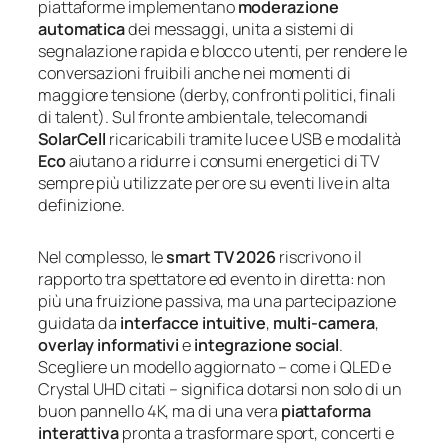
piattaforme implementano
moderazione
automatica
dei messaggi, unita a sistemi di
segnalazione rapida e blocco utenti, per rendere le
conversazioni fruibili anche nei momenti di
maggiore tensione (derby, confronti politici, finali
di talent). Sul fronte ambientale, telecomandi
SolarCell
ricaricabili tramite luce e USB e modalità
Eco
aiutano a ridurre i consumi energetici di TV
sempre più utilizzate per ore su eventi live in alta
definizione.
Nel complesso, le
smart TV 2026
riscrivono il
rapporto tra spettatore ed evento in diretta: non
più una fruizione passiva, ma una partecipazione
guidata da
interfacce intuitive
,
multi‑camera
,
overlay informativi
e
integrazione social
.
Scegliere un modello aggiornato – come i QLED e
Crystal UHD citati – significa dotarsi non solo di un
buon pannello 4K, ma di una vera
piattaforma
interattiva
pronta a trasformare sport, concerti e