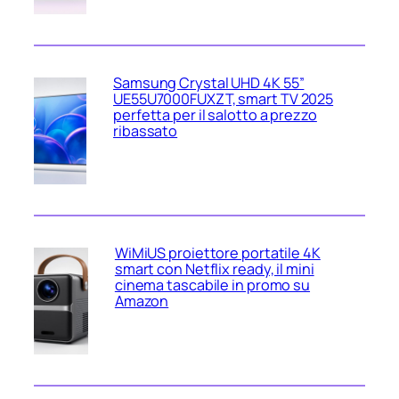
Samsung Crystal UHD 4K 55”
UE55U7000FUXZT, smart TV 2025
perfetta per il salotto a prezzo
ribassato
WiMiUS proiettore portatile 4K
smart con Netflix ready, il mini
cinema tascabile in promo su
Amazon