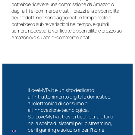
potrebbe ricevere una commissione da Amazon o
dagli altri e-commerce citati. I prezzi e la disponibilità
dei prodotti non sono aggiornati in tempo reale e
potrebbero subire variazioni nel tempo: è quindi
sempre necessario verificate disponibilità e prezzo su
Amazon e/o su altri e-commerce citati.
ILoveMyTv.it è un sito dedicato
all’intrattenimento digitale domestico,
all’elettronica di consumo e
all’innovazione tecnologica.
Su ILoveMyTv.it trovi articoli per aiutarti
nella scelta di sistemi per lo streaming,
per il gaming e soluzioni per l’home