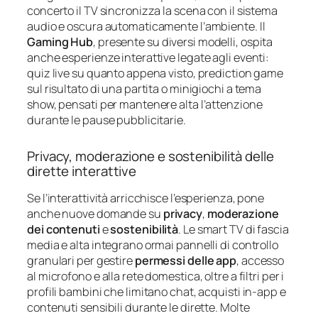
concerto il TV sincronizza la scena con il sistema
audio e oscura automaticamente l’ambiente. Il
Gaming Hub
, presente su diversi modelli, ospita
anche esperienze interattive legate agli eventi:
quiz live su quanto appena visto, prediction game
sul risultato di una partita o minigiochi a tema
show, pensati per mantenere alta l’attenzione
durante le pause pubblicitarie.
Privacy, moderazione e sostenibilità delle
dirette interattive
Se l’interattività arricchisce l’esperienza, pone
anche nuove domande su
privacy
,
moderazione
dei contenuti
e
sostenibilità
. Le smart TV di fascia
media e alta integrano ormai pannelli di controllo
granulari per gestire
permessi delle app
, accesso
al microfono e alla rete domestica, oltre a filtri per i
profili bambini che limitano chat, acquisti in‑app e
contenuti sensibili durante le dirette. Molte