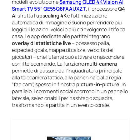
modelli evoluti come
Samsung QLED 4K Vision AI
Smart TV 55” QE55Q8FAAUXZT
, il processore
Q4
AI
sfrutta l’
upscaling 4K
e l’ottimizzazione
automatica di immagine e suono per rendere più
leggibili le azioni veloci e più coinvolgente il tifo da
casa. Le app dedicate alle partite integrano
overlay di statistiche live
– possesso palla,
expected goals, mappe di calore, velocità dei
giocatori – che l’utente può attivare o nascondere
con il telecomando. La funzione
multi‑camera
permette di passare dall’inquadratura principale
alla telecamera tattica, alla panchina o alla regia
“fan cam”, spesso in finestra
picture‑in‑picture
. In
parallelo, i commenti social scorrono in un pannello
laterale, selezionabili per hashtag o squadra,
trasformando la partita in un evento corale.