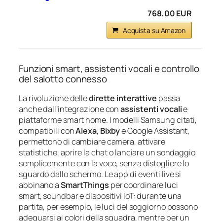
768,00 EUR
Acquista su Amazon
Funzioni smart, assistenti vocali e controllo
del salotto connesso
La rivoluzione delle
dirette interattive
passa
anche dall’integrazione con
assistenti vocali
e
piattaforme smart home. I modelli Samsung citati,
compatibili con
Alexa
,
Bixby
e Google Assistant,
permettono di cambiare camera, attivare
statistiche, aprire la chat o lanciare un sondaggio
semplicemente con la voce, senza distogliere lo
sguardo dallo schermo. Le app di eventi live si
abbinano a
SmartThings
per coordinare luci
smart, soundbar e dispositivi IoT: durante una
partita, per esempio, le luci del soggiorno possono
adeguarsi ai colori della squadra, mentre per un