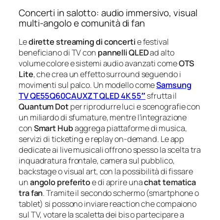
Concerti in salotto: audio immersivo, visual
multi‑angolo e comunità di fan
Le
dirette streaming di concerti
e festival
beneficiano di TV con
pannelli QLED
ad alto
volume colore e sistemi audio avanzati come
OTS
Lite
, che crea un effetto surround seguendo i
movimenti sul palco. Un modello come
Samsung
TV QE55Q60CAUXZT QLED 4K 55″
sfrutta il
Quantum Dot
per riprodurre luci e scenografie con
un miliardo di sfumature, mentre l’integrazione
con
Smart Hub
aggrega piattaforme di musica,
servizi di ticketing e replay on‑demand. Le app
dedicate ai live musicali offrono spesso la scelta tra
inquadratura frontale, camera sul pubblico,
backstage o visual art, con la possibilità di fissare
un
angolo preferito
e di aprire una
chat tematica
tra fan
. Tramite il secondo schermo (smartphone o
tablet) si possono inviare reaction che compaiono
sul TV, votare la scaletta dei bis o partecipare a