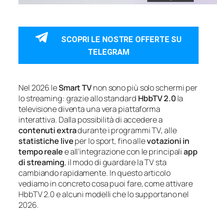
SCOPRI LE NOSTRE OFFERTE SU
TELEGRAM
Nel 2026 le
Smart TV
non sono più solo schermi per
lo streaming: grazie allo standard
HbbTV 2.0
la
televisione diventa una vera piattaforma
interattiva. Dalla possibilità di accedere a
contenuti extra
durante i programmi TV, alle
statistiche live
per lo sport, fino alle
votazioni in
tempo reale
e all’integrazione con le principali
app
di streaming
, il modo di guardare la TV sta
cambiando rapidamente. In questo articolo
vediamo in concreto cosa puoi fare, come attivare
HbbTV 2.0 e alcuni modelli che lo supportano nel
2026.