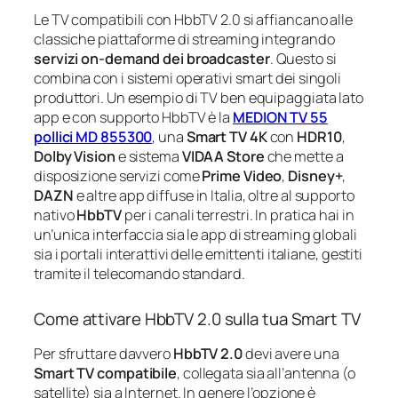
Le TV compatibili con HbbTV 2.0 si affiancano alle
classiche piattaforme di streaming integrando
servizi on‑demand dei broadcaster
. Questo si
combina con i sistemi operativi smart dei singoli
produttori. Un esempio di TV ben equipaggiata lato
app e con supporto HbbTV è la
MEDION TV 55
pollici MD 855300
, una
Smart TV 4K
con
HDR10
,
Dolby Vision
e sistema
VIDAA Store
che mette a
disposizione servizi come
Prime Video
,
Disney+
,
DAZN
e altre app diffuse in Italia, oltre al supporto
nativo
HbbTV
per i canali terrestri. In pratica hai in
un’unica interfaccia sia le app di streaming globali
sia i portali interattivi delle emittenti italiane, gestiti
tramite il telecomando standard.
Come attivare HbbTV 2.0 sulla tua Smart TV
Per sfruttare davvero
HbbTV 2.0
devi avere una
Smart TV compatibile
, collegata sia all’antenna (o
satellite) sia a Internet. In genere l’opzione è