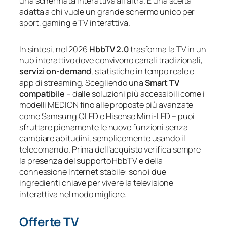
una schermata interattiva all’altra. È una scelta
adatta a chi vuole un grande schermo unico per
sport, gaming e TV interattiva.
In sintesi, nel 2026
HbbTV 2.0
trasforma la TV in un
hub interattivo dove convivono canali tradizionali,
servizi on‑demand
, statistiche in tempo reale e
app di streaming. Scegliendo una
Smart TV
compatibile
– dalle soluzioni più accessibili come i
modelli MEDION fino alle proposte più avanzate
come Samsung QLED e Hisense Mini‑LED – puoi
sfruttare pienamente le nuove funzioni senza
cambiare abitudini, semplicemente usando il
telecomando. Prima dell’acquisto verifica sempre
la presenza del supporto HbbTV e della
connessione Internet stabile: sono i due
ingredienti chiave per vivere la televisione
interattiva nel modo migliore.
Offerte TV