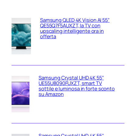
Samsung QLED 4K Vision AI 55”
QE55Q7F5AUXZT, la TV con
upscaling intelligente ora in
offerta
Samsung Crystal UHD 4K 55”
UE55U8090FUXZT, smart TV
sottile e luminosa in forte sconto
su Amazon
Samsung Crystal UHD 4K 55”