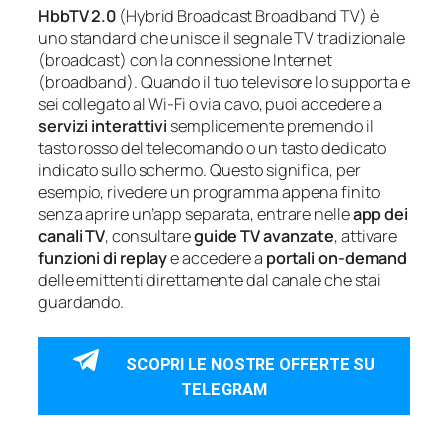
HbbTV 2.0
(Hybrid Broadcast Broadband TV) è
uno standard che unisce il segnale TV tradizionale
(broadcast) con la connessione Internet
(broadband). Quando il tuo televisore lo supporta e
sei collegato al Wi‑Fi o via cavo, puoi accedere a
servizi interattivi
semplicemente premendo il
tasto rosso del telecomando o un tasto dedicato
indicato sullo schermo. Questo significa, per
esempio, rivedere un programma appena finito
senza aprire un’app separata, entrare nelle
app dei
canali TV
, consultare
guide TV avanzate
, attivare
funzioni di replay
e accedere a
portali on‑demand
delle emittenti direttamente dal canale che stai
guardando.
SCOPRI LE NOSTRE OFFERTE SU
TELEGRAM