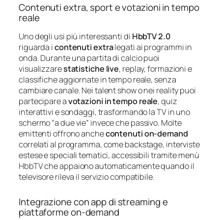
Contenuti extra, sport e votazioni in tempo
reale
Uno degli usi più interessanti di
HbbTV 2.0
riguarda i
contenuti extra
legati ai programmi in
onda. Durante una partita di calcio puoi
visualizzare
statistiche live
, replay, formazioni e
classifiche aggiornate in tempo reale, senza
cambiare canale. Nei talent show o nei reality puoi
partecipare a
votazioni in tempo reale
, quiz
interattivi e sondaggi, trasformando la TV in uno
schermo “a due vie” invece che passivo. Molte
emittenti offrono anche
contenuti on‑demand
correlati al programma, come backstage, interviste
estese e speciali tematici, accessibili tramite menù
HbbTV che appaiono automaticamente quando il
televisore rileva il servizio compatibile.
Integrazione con app di streaming e
piattaforme on‑demand