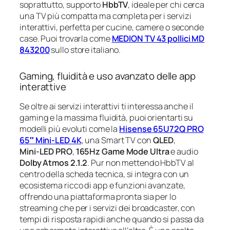
soprattutto, supporto
HbbTV
, ideale per chi cerca
una TV più compatta ma completa per i servizi
interattivi, perfetta per cucine, camere o seconde
case. Puoi trovarla come
MEDION TV 43 pollici MD
843200
sullo store italiano.
Gaming, fluidità e uso avanzato delle app
interattive
Se oltre ai servizi interattivi ti interessa anche il
gaming e la massima fluidità, puoi orientarti su
modelli più evoluti come la
Hisense 65U72Q PRO
65″ Mini‑LED 4K
, una Smart TV con
QLED
,
Mini‑LED PRO
,
165Hz Game Mode Ultra
e audio
Dolby Atmos 2.1.2
. Pur non mettendo HbbTV al
centro della scheda tecnica, si integra con un
ecosistema ricco di app e funzioni avanzate,
offrendo una piattaforma pronta sia per lo
streaming che per i servizi dei broadcaster, con
tempi di risposta rapidi anche quando si passa da