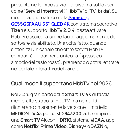
presente nelle impostazioni di sistema sotto voci
come “
Servizi interattivi
”, “
HbbTV
” o “
TV ibrida
”. Su
modelli aggiornati, come la
Samsung
QE55Q6FAAU 55″ QLED 4K
con sistema operativo
Tizen
e supporto
HbbTV 2.0.4
, basta attivare
HbbTV e assicurarsi che l’auto‑aggiornamento del
software sia abilitato. Una volta fatto, quando
sintonizzi un canale che offre servizi HbbTV
comparirà un banner o un’icona (spesso con il
simbolo del tasto rosso): premendolo potrai entrare
nel portale interattivo del canale.
Quali modelli supportano HbbTV nel 2026
Nel 2026 gran parte delle
Smart TV 4K
di fascia
medio‑alta supporta HbbTV, ma non tutti
dichiarano chiaramente la versione. Il modello
MEDION TV 43 pollici MD 843200
, ad esempio, è
una
Smart TV 4K
con
HDR10
, sistema
VIDAA
, app
come
Netflix
,
Prime Video
,
Disney+
e
DAZN
e,