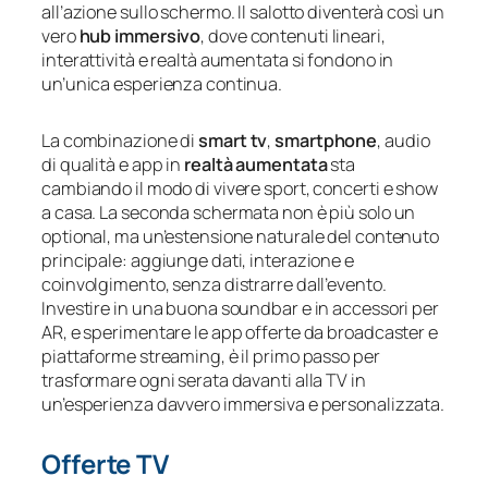
all’azione sullo schermo. Il salotto diventerà così un
vero
hub immersivo
, dove contenuti lineari,
interattività e realtà aumentata si fondono in
un’unica esperienza continua.
La combinazione di
smart tv
,
smartphone
, audio
di qualità e app in
realtà aumentata
sta
cambiando il modo di vivere sport, concerti e show
a casa. La seconda schermata non è più solo un
optional, ma un’estensione naturale del contenuto
principale: aggiunge dati, interazione e
coinvolgimento, senza distrarre dall’evento.
Investire in una buona soundbar e in accessori per
AR, e sperimentare le app offerte da broadcaster e
piattaforme streaming, è il primo passo per
trasformare ogni serata davanti alla TV in
un’esperienza davvero immersiva e personalizzata.
Offerte TV