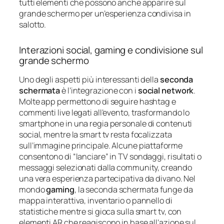
tutti elementi che possono anche apparire sul
grande schermo per un’esperienza condivisa in
salotto.
Interazioni social, gaming e condivisione sul
grande schermo
Uno degli aspetti più interessanti della
seconda
schermata
è l’integrazione con i
social network
.
Molte app permettono di seguire hashtag e
commenti live legati all’evento, trasformando lo
smartphone in una regia personale di contenuti
social, mentre la smart tv resta focalizzata
sull’immagine principale. Alcune piattaforme
consentono di “lanciare” in TV sondaggi, risultati o
messaggi selezionati dalla community, creando
una vera esperienza partecipativa da divano. Nel
mondo
gaming
, la seconda schermata funge da
mappa interattiva, inventario o pannello di
statistiche mentre si gioca sulla smart tv, con
elementi AR che reagiscono in base all’azione sul