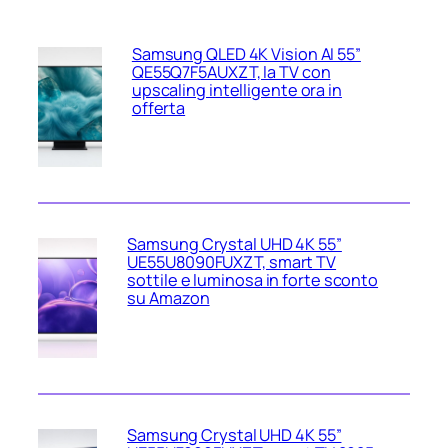
Samsung QLED 4K Vision AI 55”
QE55Q7F5AUXZT, la TV con
upscaling intelligente ora in
offerta
Samsung Crystal UHD 4K 55”
UE55U8090FUXZT, smart TV
sottile e luminosa in forte sconto
su Amazon
Samsung Crystal UHD 4K 55”