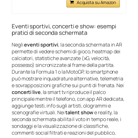
Acquista su Amazon
Eventi sportivi, concerti e show: esempi
pratici di seconda schermata
Negli
eventi sportivi
, la seconda schermata in AR
permette di vedere schemi di gioco, heatmap dei
calciatori, statistiche avanzate (xG, velocità,
possesso) sincronizzate al frame della partita.
Durante la Formula 1 o la MotoGP, lo smartphone
può mostrare inquadrature alternative, telemetria
e sovrapposizioni grafiche sui punti di frenata. Nei
concerti live
, la smart tv riproduce il palco
principale mentre il telefono, con app AR dedicata,
aggiunge testi, info sugli artisti, ologrammi e
scenografie virtuali. Nei
talent show
e reality, la
seconda schermata abilita il voto in tempo reale, i
sondaggi e la visualizzazione di classifiche,
commenti social filtrati e reazioni del pubblico,