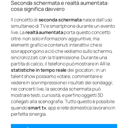
Seconda schermata e realtà aumentata:
cosa significa davvero
Il concetto di
seconda schermata
nasce dall’uso
simultaneo di TV e smartphone durante un evento
live. La
realtà aumentata
porta questo concetto
oltre: non solo informazioni aggiuntive, ma
elementi grafici e contenuti interattivi che si
sovrappongono a ciò che vediamo sullo schermo,
sincronizzati con la trasmissione. Durante una
partita di calcio, il telefono può mostrare in AR le
statistiche in tempo reale
dei giocatori; in un
talent show possiamo votare, commentare e
vedere in sovrimpressione i risultati dei sondaggi;
nei concerti live, la seconda schermata può
mostrare testi, curiosità, e perfino oggetti 3D
collegati alla scenografia. Tutto questo è possibile
quando
smart tv
, app e rete domestica lavorano in
perfetta sinergia.