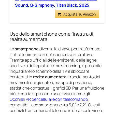
Sound, Q-Simphony, Titan Black, 2025
Acquista su Amazon
Uso dello smartphone come finestra di
realtà aumentata
Lo
smartphone
diventa la chiave per trasformare
l’intrattenimento in un’esperienza interattiva.
Tramite app ufficiali delle emittenti, delle leghe
sportive o delle piattaforme streaming, è possibile
inquadrare lo schermo della TV e sbloccare
contenuti in
realtà aumentata
: tracciamento dei
movimenti dei giocatori, mappe di posizione,
statistiche contestuali, grafici 3D. Per una fruizione
più comoda si possono usare visori come gli
Occhiali VR per cellulare con telecomando
,
compatibili con smartphone tra 5,0″ e 7,2″. Questi
occhiali trasformano il telefono in un piccolo visore