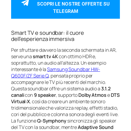
SCOPRI LE NOSTRE OFFERTE SU
TELEGRAM
Smart TV e soundbar: il cuore
dell’esperienza immersiva
Per sfruttare davvero la seconda schermata in AR,
serve una
smart tv 4K
con ottimo HDR e,
soprattutto, un audio all’altezza. Un esempio
interessante è la
Samsung Soundbar HW-
Q600F/ZF Serie Q
, pensata proprio per
accompagnare le TV più recenti del marchio.
Questa soundbar offre un sistema audio a
3.1.2
canali
con
9 speaker
, supporto
Dolby Atmos
e
DTS
Virtual:X
, così da creare un ambiente sonoro
tridimensionale che valorizza replay, effetti stadio,
cori del pubblico e colonna sonora degli eventi live.
La funzione
Q-Symphony
sincronizza gli speaker
del TV con la soundbar, mentre
Adaptive Sound