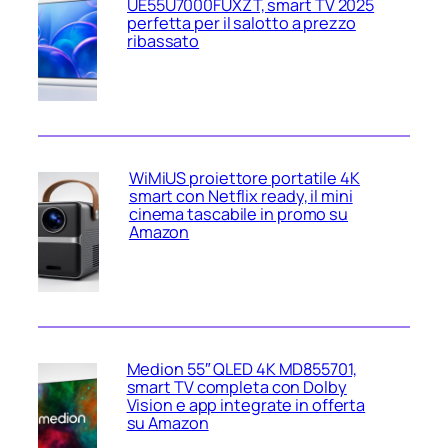
UE55U7000FUXZT, smart TV 2025
perfetta per il salotto a prezzo
ribassato
WiMiUS proiettore portatile 4K
smart con Netflix ready, il mini
cinema tascabile in promo su
Amazon
Medion 55″ QLED 4K MD855701,
smart TV completa con Dolby
Vision e app integrate in offerta
su Amazon