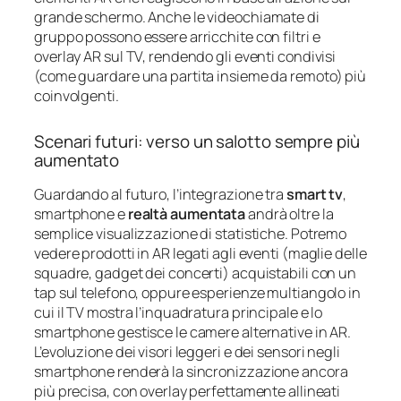
grande schermo. Anche le videochiamate di
gruppo possono essere arricchite con filtri e
overlay AR sul TV, rendendo gli eventi condivisi
(come guardare una partita insieme da remoto) più
coinvolgenti.
Scenari futuri: verso un salotto sempre più
aumentato
Guardando al futuro, l’integrazione tra
smart tv
,
smartphone e
realtà aumentata
andrà oltre la
semplice visualizzazione di statistiche. Potremo
vedere prodotti in AR legati agli eventi (maglie delle
squadre, gadget dei concerti) acquistabili con un
tap sul telefono, oppure esperienze multiangolo in
cui il TV mostra l’inquadratura principale e lo
smartphone gestisce le camere alternative in AR.
L’evoluzione dei visori leggeri e dei sensori negli
smartphone renderà la sincronizzazione ancora
più precisa, con overlay perfettamente allineati