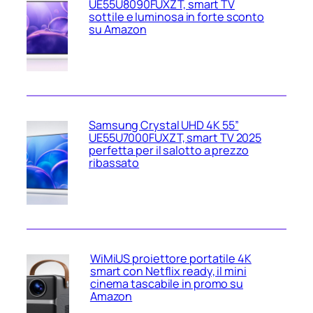
UE55U8090FUXZT, smart TV
sottile e luminosa in forte sconto
su Amazon
Samsung Crystal UHD 4K 55”
UE55U7000FUXZT, smart TV 2025
perfetta per il salotto a prezzo
ribassato
WiMiUS proiettore portatile 4K
smart con Netflix ready, il mini
cinema tascabile in promo su
Amazon