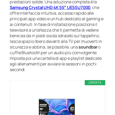
prestazioni solide. Una soluzione completa è la
Samsung Crystal UHD 4K 55″ UE55U7000
, che
offre interfaccia intuitiva, accesso rapido alle
principali app video e un hub dedicato al gaming e
ai contenuti. In fase di installazione posiziona il
televisore a un’altezza che ti permetta di vedere
bene sia da in piedi sia da sdraiato sul tappetino,
lascia spazio libero davanti alla TV per muoverti in
sicurezza e abbina, se possibile, una
soundbar
o
cuffie Bluetooth per un audio più coinvolgente.
Imposta poi una cartella di app e playlist dedicate
agli allenamenti per avviare le sessioni in pochi
secondi.
OFFERTA