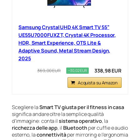
Samsung Crystal UHD 4K Smart TV 55”
UE55U7000FUXZT, Crystal 4K Processor,
HDR, Smart Experience, OTS Lite &
Adaptive Sound, Metal Stream Design,
2025
338,98 EUR
369,00 EUR
−30,02 EUR
Acquista su Amazon
Scegliere la
Smart TV giusta per il fitness in casa
significa andare oltre la semplice qualità
d’immagine: conta il
sistema operativo
, la
ricchezza delle app
, il
Bluetooth
per cuffie e audio
esterno, la
connettività
per mirroring e l’ergonomia