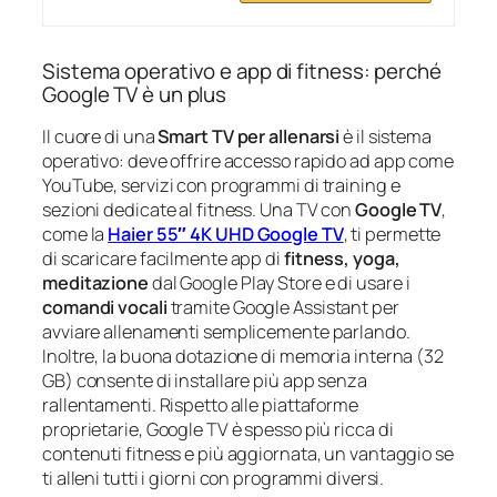
Sistema operativo e app di fitness: perché
Google TV è un plus
Il cuore di una
Smart TV per allenarsi
è il sistema
operativo: deve offrire accesso rapido ad app come
YouTube, servizi con programmi di training e
sezioni dedicate al fitness. Una TV con
Google TV
,
come la
Haier 55″ 4K UHD Google TV
, ti permette
di scaricare facilmente app di
fitness, yoga,
meditazione
dal Google Play Store e di usare i
comandi vocali
tramite Google Assistant per
avviare allenamenti semplicemente parlando.
Inoltre, la buona dotazione di memoria interna (32
GB) consente di installare più app senza
rallentamenti. Rispetto alle piattaforme
proprietarie, Google TV è spesso più ricca di
contenuti fitness e più aggiornata, un vantaggio se
ti alleni tutti i giorni con programmi diversi.