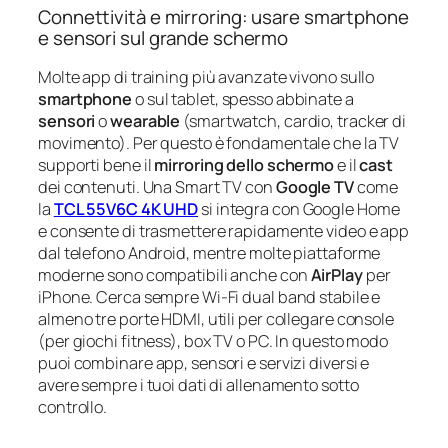
Connettività e mirroring: usare smartphone
e sensori sul grande schermo
Molte app di training più avanzate vivono sullo
smartphone
o sul tablet, spesso abbinate a
sensori
o
wearable
(smartwatch, cardio, tracker di
movimento). Per questo è fondamentale che la TV
supporti bene il
mirroring dello schermo
e il
cast
dei contenuti. Una Smart TV con
Google TV
come
la
TCL 55V6C 4K UHD
si integra con Google Home
e consente di trasmettere rapidamente video e app
dal telefono Android, mentre molte piattaforme
moderne sono compatibili anche con
AirPlay
per
iPhone. Cerca sempre Wi-Fi dual band stabile e
almeno tre porte HDMI, utili per collegare console
(per giochi fitness), box TV o PC. In questo modo
puoi combinare app, sensori e servizi diversi e
avere sempre i tuoi dati di allenamento sotto
controllo.