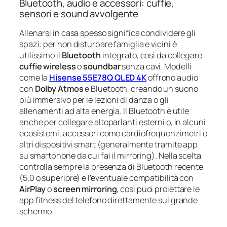
Bluetooth, audio e accessori: cuffie,
sensori e sound avvolgente
Allenarsi in casa spesso significa condividere gli
spazi: per non disturbare famiglia e vicini è
utilissimo il
Bluetooth
integrato, così da collegare
cuffie wireless
o
soundbar
senza cavi. Modelli
come la
Hisense 55E78Q QLED 4K
offrono audio
con
Dolby Atmos
e Bluetooth, creando un suono
più immersivo per le lezioni di danza o gli
allenamenti ad alta energia. Il Bluetooth è utile
anche per collegare altoparlanti esterni o, in alcuni
ecosistemi, accessori come cardiofrequenzimetri e
altri dispositivi smart (generalmente tramite app
su smartphone da cui fai il mirroring). Nella scelta
controlla sempre la presenza di Bluetooth recente
(5.0 o superiore) e l’eventuale compatibilità con
AirPlay
o
screen mirroring
, così puoi proiettare le
app fitness del telefono direttamente sul grande
schermo.