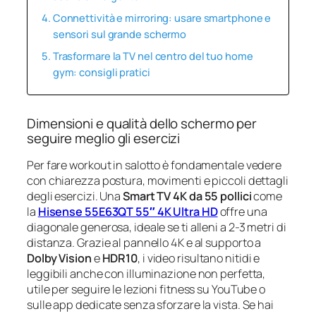
Connettività e mirroring: usare smartphone e
sensori sul grande schermo
Trasformare la TV nel centro del tuo home
gym: consigli pratici
Dimensioni e qualità dello schermo per
seguire meglio gli esercizi
Per fare workout in salotto è fondamentale vedere
con chiarezza postura, movimenti e piccoli dettagli
degli esercizi. Una
Smart TV 4K da 55 pollici
come
la
Hisense 55E63QT 55″ 4K Ultra HD
offre una
diagonale generosa, ideale se ti alleni a 2-3 metri di
distanza. Grazie al pannello 4K e al supporto a
Dolby Vision
e
HDR10
, i video risultano nitidi e
leggibili anche con illuminazione non perfetta,
utile per seguire le lezioni fitness su YouTube o
sulle app dedicate senza sforzare la vista. Se hai