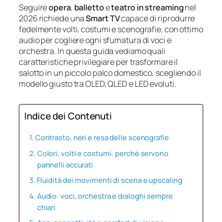
Seguire
opera
,
balletto
e
teatro in streaming
nel
2026 richiede una
Smart TV
capace di riprodurre
fedelmente volti, costumi e scenografie, con ottimo
audio per cogliere ogni sfumatura di voci e
orchestra. In questa guida vediamo quali
caratteristiche privilegiare per trasformare il
salotto in un piccolo palco domestico, scegliendo il
modello giusto tra OLED, QLED e LED evoluti.
Indice dei Contenuti
Contrasto, neri e resa delle scenografie
Colori, volti e costumi: perché servono
pannelli accurati
Fluidità dei movimenti di scena e upscaling
Audio: voci, orchestra e dialoghi sempre
chiari