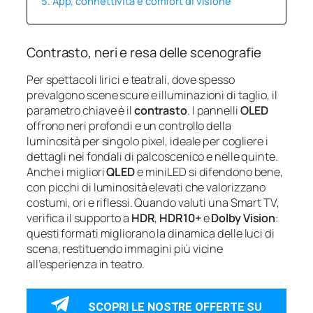
App, connettività e comfort di visione
Contrasto, neri e resa delle scenografie
Per spettacoli lirici e teatrali, dove spesso
prevalgono scene scure e illuminazioni di taglio, il
parametro chiave è il
contrasto
. I pannelli
OLED
offrono neri profondi e un controllo della
luminosità per singolo pixel, ideale per cogliere i
dettagli nei fondali di palcoscenico e nelle quinte.
Anche i migliori
QLED
e miniLED si difendono bene,
con picchi di luminosità elevati che valorizzano
costumi, ori e riflessi. Quando valuti una Smart TV,
verifica il supporto a
HDR
,
HDR10+
e
Dolby Vision
:
questi formati migliorano la dinamica delle luci di
scena, restituendo immagini più vicine
all’esperienza in teatro.
SCOPRI LE NOSTRE OFFERTE SU