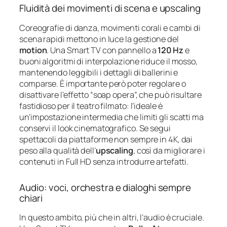
Fluidità dei movimenti di scena e upscaling
Coreografie di danza, movimenti corali e cambi di
scena rapidi mettono in luce la gestione del
motion
. Una Smart TV con pannello a
120 Hz
e
buoni algoritmi di interpolazione riduce il mosso,
mantenendo leggibili i dettagli di ballerini e
comparse. È importante però poter regolare o
disattivare l’effetto “soap opera”, che può risultare
fastidioso per il teatro filmato: l’ideale è
un’impostazione intermedia che limiti gli scatti ma
conservi il look cinematografico. Se segui
spettacoli da piattaforme non sempre in 4K, dai
peso alla qualità dell’
upscaling
, così da migliorare i
contenuti in Full HD senza introdurre artefatti.
Audio: voci, orchestra e dialoghi sempre
chiari
In questo ambito, più che in altri, l’audio è cruciale.