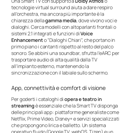
Una Smart TV con supporto a
Dolby Atmos
o
tecnologie virtual surround aiuta a dare respiro
all’orchestra, ma ancora più importante è la
chiarezza della
gamma media
, dove vivono voci e
dialoghi. Cerca modelli con altoparlanti frontali o
sistemi 2.1 integrati e funzioni di
Voice
Enhancement
o “Dialoghi Chiari”, che portano in
primo piano i cantanti rispetto al resto del palco
sonoro. Se abbini una soundbar, sfrutta l’eARC per
trasportare audio di alta qualità dalla TV
all’impianto esterno, mantenendo la
sincronizzazione con il labiale sullo schermo.
App, connettività e comfort di visione
Per goderti i cataloghi di
opera e teatro in
streaming
è essenziale che la Smart TV disponga
delle principali app: piattaforme generaliste come
Netflix, Prime Video, Disney+ e servizi specializzati
che propongono lirica e balletto. Un sistema
operativo fluido (Google TV, webOS, Tizen) e un