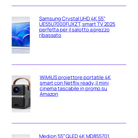
Samsung Crystal UHD 4K 55”
UE55U7000FUXZT, smart TV 2025
perfetta per il salotto a prezzo
ribassato
WiMiUS proiettore portatile 4K
smart con Netflix ready, il mini
cinema tascabile in promo su
Amazon
Medion 55″ QLED 4K MD855701,