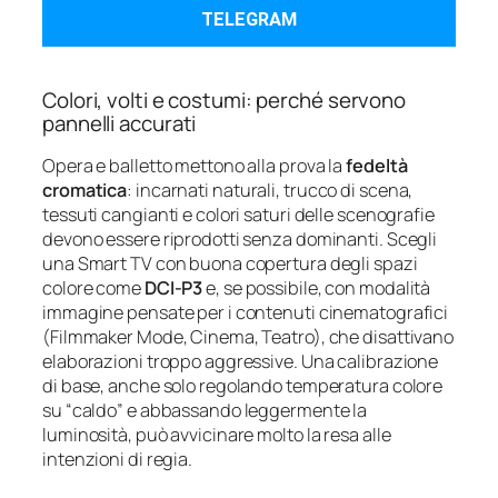
TELEGRAM
Colori, volti e costumi: perché servono
pannelli accurati
Opera e balletto mettono alla prova la
fedeltà
cromatica
: incarnati naturali, trucco di scena,
tessuti cangianti e colori saturi delle scenografie
devono essere riprodotti senza dominanti. Scegli
una Smart TV con buona copertura degli spazi
colore come
DCI-P3
e, se possibile, con modalità
immagine pensate per i contenuti cinematografici
(Filmmaker Mode, Cinema, Teatro), che disattivano
elaborazioni troppo aggressive. Una calibrazione
di base, anche solo regolando temperatura colore
su “caldo” e abbassando leggermente la
luminosità, può avvicinare molto la resa alle
intenzioni di regia.