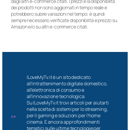
dagli altri e-commerce citati. I prezzi e la disponibilità
dei prodotti non sono aggiornati in tempo reale e
potrebbero subire variazioni nel tempo: è quindi
sempre necessario verificate disponibilità e prezzo su
Amazon e/o su altri e-commerce citati.
ILoveMyTv.it è un sito dedicato
all’intrattenimento digitale domestico,
all’elettronica di consumo e
all’innovazione tecnologica.
Su ILoveMyTv.it trovi articoli per aiutarti
nella scelta di sistemi per lo streaming,
per il gaming e soluzioni per l’home
cinema. E ancora approfondimenti
tematici sulle ultime tecnologie per