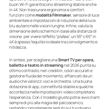
buon Wi-Fi garantiscono streaming stabile anche
in 4K. Non trascurare ergonomia e comfort:
funzioni come
modalità Filmmaker
, sensore di luce
ambientale e impostazioni di riduzione della luce
blu aiutano nelle visioni lunghe. Infine, valuta la
dimensione dello schermo in base alla distanza di
visione: per vivere l’effetto “platea”, un 55″ o 65″ in
4K è spesso l’equilibrio ideale tra coinvolgimento e
nitidezza.
In sintesi, per scegliere una
Smart TV per opera,
balletto e teatro in streaming
nel 2026 punta su
ottimo contrasto, neri credibili, colori accurati e
gestione fluida del movimento, affiancati da un
audio che valorizzi voci e orchestra. Una buona
dotazione di app, connettività stabile e qualche
accortezza nelle impostazioni video completano
l’esperienza. Con il modello giusto potrai avvicinarti
sempre di più alla magia del palcoscenico,
restando comodamente seduto sul tuo divano.