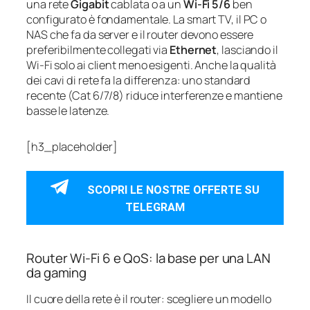
una rete
Gigabit
cablata o a un
Wi-Fi 5/6
ben
configurato è fondamentale. La smart TV, il PC o
NAS che fa da server e il router devono essere
preferibilmente collegati via
Ethernet
, lasciando il
Wi-Fi solo ai client meno esigenti. Anche la qualità
dei cavi di rete fa la differenza: uno standard
recente (Cat 6/7/8) riduce interferenze e mantiene
basse le latenze.
[h3_placeholder]
SCOPRI LE NOSTRE OFFERTE SU
TELEGRAM
Router Wi-Fi 6 e QoS: la base per una LAN
da gaming
Il cuore della rete è il router: scegliere un modello