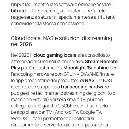
l’input lag, mentre lato software è meglio fissare il
bitrate
dello streaming a un valore che la rete
regge senza saturarsi, specialmente se altri utenti
condividono la stessa connessione.
Cloud locale, NAS e soluzioni di streaming
nel 2026
Nel 2026 il
cloud gaming locale
si è consolidato
attorno ad alcune soluzioni chiave:
Steam Remote
Play
per l’ecosistema PC,
Moonlight/Sunshine
per
l’encoding hardware con GPU NVIDIA/AMD/Intel e
le app proprietarie dei produttori di
NAS
. Un NAS
recente con supporto a
transcoding hardware
può gestire facilmente lo streaming dei giochi (o di
macchine virtuali) verso la smart TV, purché
collegato via Gigabit o 2.5GbE e con dischi veloci.
Le app client per TV (Android TV, Google TV,
WebOS, Tizen) permettono di collegarsi
direttamente al server locale senza passare da