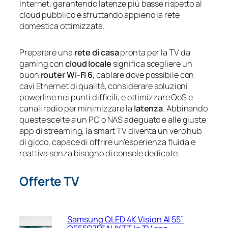
Internet, garantendo latenze più basse rispetto al
cloud pubblico e sfruttando appieno la rete
domestica ottimizzata.
Preparare una
rete di casa
pronta per la TV da
gaming con
cloud locale
significa scegliere un
buon
router Wi-Fi 6
, cablare dove possibile con
cavi Ethernet di qualità, considerare soluzioni
powerline nei punti difficili, e ottimizzare QoS e
canali radio per minimizzare la
latenza
. Abbinando
queste scelte a un PC o NAS adeguato e alle giuste
app di streaming, la smart TV diventa un vero hub
di gioco, capace di offrire un’esperienza fluida e
reattiva senza bisogno di console dedicate.
Offerte TV
Samsung QLED 4K Vision AI 55”