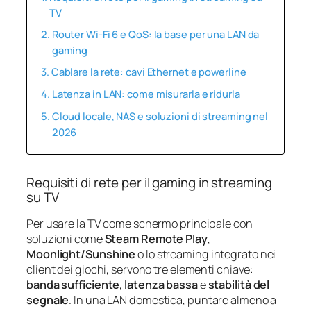
TV
Router Wi-Fi 6 e QoS: la base per una LAN da
gaming
Cablare la rete: cavi Ethernet e powerline
Latenza in LAN: come misurarla e ridurla
Cloud locale, NAS e soluzioni di streaming nel
2026
Requisiti di rete per il gaming in streaming
su TV
Per usare la TV come schermo principale con
soluzioni come
Steam Remote Play
,
Moonlight/Sunshine
o lo streaming integrato nei
client dei giochi, servono tre elementi chiave:
banda sufficiente
,
latenza bassa
e
stabilità del
segnale
. In una LAN domestica, puntare almeno a