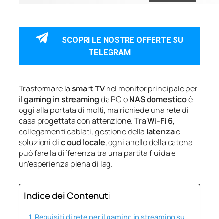
SCOPRI LE NOSTRE OFFERTE SU
TELEGRAM
Trasformare la
smart TV
nel monitor principale per
il
gaming in streaming
da PC o
NAS domestico
è
oggi alla portata di molti, ma richiede una rete di
casa progettata con attenzione. Tra
Wi-Fi 6
,
collegamenti cablati, gestione della
latenza
e
soluzioni di
cloud locale
, ogni anello della catena
può fare la differenza tra una partita fluida e
un’esperienza piena di lag.
Indice dei Contenuti
Requisiti di rete per il gaming in streaming su