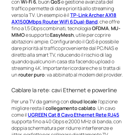
con
Wi-Fi 6
, buon
QoS
e gestione avanzata del
traffico permette di dare priorità allo streaming
verso la TV. Un esempio è il
TP-Link Archer AX18
AX1500Mbps Router WiFi 6 Dual-Band
, che offre
fino a 1,5 Gbps combinati, tecnologia
OFDMA
,
MU-
MIMO
e supporto
EasyMesh
, utile per coprire
abitazioni ampie. Configurando il QoS è possibile
dare priorità al traffico proveniente dal PC/NAS e
diretto alla smart TV, riducendo il rischio di lag
quando qualcuno in casa sta facendo upload o
streaming 4K. Importante ricordare che si tratta di
un
router puro
: va abbinato al modem del provider.
Cablare la rete: cavi Ethernet e powerline
Per una TV da gaming con
cloud locale
l’opzione
migliore resta il
collegamento cablato
. Un cavo
come il
UGREEN Cat 8 Cavo Ethernet Rete RJ45
supporta fino a 40 Gbps e 2000 MHz di banda, con
doppia schermatura per ridurre interferenze e
jitter, perfetto per collegare direttamente TV,