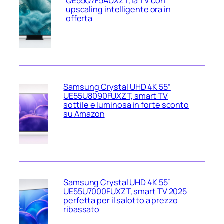
QE55Q7F5AUXZT, la TV con
upscaling intelligente ora in
offerta
Samsung Crystal UHD 4K 55”
UE55U8090FUXZT, smart TV
sottile e luminosa in forte sconto
su Amazon
Samsung Crystal UHD 4K 55”
UE55U7000FUXZT, smart TV 2025
perfetta per il salotto a prezzo
ribassato