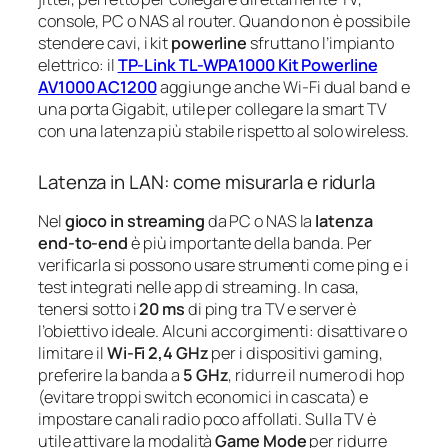
console, PC o NAS al router. Quando non è possibile
stendere cavi, i kit
powerline
sfruttano l’impianto
elettrico: il
TP-Link TL-WPA1000 Kit Powerline
AV1000 AC1200
aggiunge anche Wi-Fi dual band e
una porta Gigabit, utile per collegare la smart TV
con una latenza più stabile rispetto al solo wireless.
Latenza in LAN: come misurarla e ridurla
Nel
gioco in streaming
da PC o NAS la
latenza
end-to-end
è più importante della banda. Per
verificarla si possono usare strumenti come ping e i
test integrati nelle app di streaming. In casa,
tenersi sotto i
20 ms
di ping tra TV e server è
l’obiettivo ideale. Alcuni accorgimenti: disattivare o
limitare il
Wi-Fi 2,4 GHz
per i dispositivi gaming,
preferire la banda a
5 GHz
, ridurre il numero di hop
(evitare troppi switch economici in cascata) e
impostare canali radio poco affollati. Sulla TV è
utile attivare la modalità
Game Mode
per ridurre