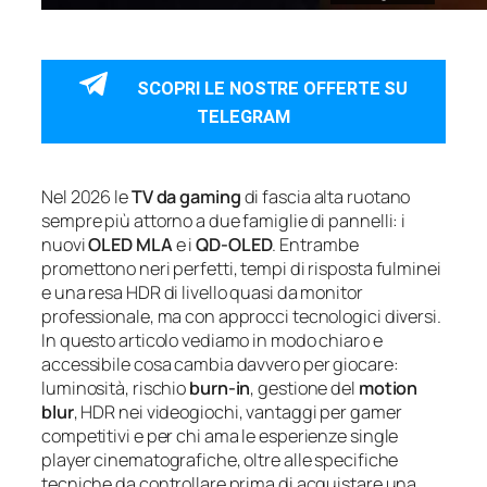
SCOPRI LE NOSTRE OFFERTE SU
TELEGRAM
Nel 2026 le
TV da gaming
di fascia alta ruotano
sempre più attorno a due famiglie di pannelli: i
nuovi
OLED MLA
e i
QD‑OLED
. Entrambe
promettono neri perfetti, tempi di risposta fulminei
e una resa HDR di livello quasi da monitor
professionale, ma con approcci tecnologici diversi.
In questo articolo vediamo in modo chiaro e
accessibile cosa cambia davvero per giocare:
luminosità, rischio
burn‑in
, gestione del
motion
blur
, HDR nei videogiochi, vantaggi per gamer
competitivi e per chi ama le esperienze single
player cinematografiche, oltre alle specifiche
tecniche da controllare prima di acquistare una