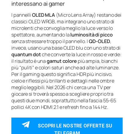
interessano ai gamer
I pannelli
OLED MLA
(Micro Lens Array) restano dei
classici OLED WRGB, ma integrano uno strato di
microlenti che convoglia meglio la luce verso lo
spettatore, aumentando la
luminosità di picco
senza stressare troppo il pannello. I
QD‑OLED
,
invece, usano una base OLED blu con uno strato di
quantum dot
che converte la luce in rosso e verde:
il risultato è una
gamut colore
più ampia, bianchi
più “puliti” e colori saturi anche ad alte luminanze.
Per il gaming questo significa HDR più incisivo,
cielo e riflessi più brillanti e dettagli nelle ombre
meglio leggibili. Nel 2026 chi cerca una TV per
giocare si troverà spesso a scegliere proprio tra
questi due mondi, soprattutto nella fascia 55‑65
pollici 4K con HDMI 2.1 e refresh fino a 144 Hz.
SCOPRI LE NOSTRE OFFERTE SU
TELEGRAM