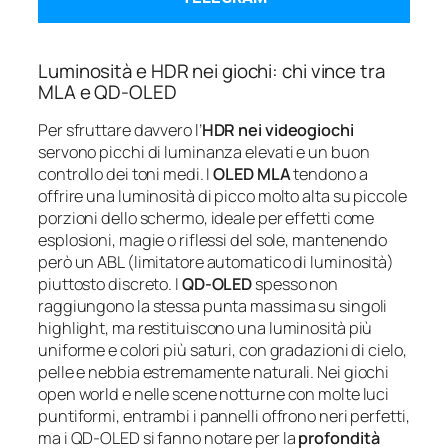
Luminosità e HDR nei giochi: chi vince tra
MLA e QD‑OLED
Per sfruttare davvero l’
HDR nei videogiochi
servono picchi di luminanza elevati e un buon
controllo dei toni medi. I
OLED MLA
tendono a
offrire una luminosità di picco molto alta su piccole
porzioni dello schermo, ideale per effetti come
esplosioni, magie o riflessi del sole, mantenendo
però un ABL (limitatore automatico di luminosità)
piuttosto discreto. I
QD‑OLED
spesso non
raggiungono la stessa punta massima su singoli
highlight, ma restituiscono una luminosità più
uniforme e colori più saturi, con gradazioni di cielo,
pelle e nebbia estremamente naturali. Nei giochi
open world e nelle scene notturne con molte luci
puntiformi, entrambi i pannelli offrono neri perfetti,
ma i QD‑OLED si fanno notare per la
profondità