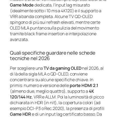
Game Mode
dedicata, l’input lag misurato
(idealmente sotto i 10 ms a 4K120) e il supporto a
VRR a banda completa. Alcune TV QD‑OLED
spingono di più sui refresh elevati, mentre certe
OLED MLA puntano sulla pulizia del movimento
tramite black frame insertion e interpolazione
avanzata.
Quali specifiche guardare nelle schede
tecniche nel 2026
Per scegliere una
TV da gaming OLED
nel 2026, al
di là della sigla MLA o QD‑OLED, conviene
concentrarsi su alcune specifiche chiave. In
primis: numero e versione delle
porte HDMI 2.1
(almeno due, meglio quattro), supporto a
4K
120/144 Hz
, VRR e ALLM. Poi la luminosità di picco
dichiarata in HDR (in nit), la copertura colori (ad
esempio DCI‑P3 o Rec.2020), la presenza di profili
Game HDR
e di un input lag certificato basso. Da