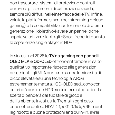
non trascurare i sistemi di protezione contro il
burn‑in e gli strumenti di calibrazione rapida,
sempre più diffusi nelle interfacce delle TV. Infine,
valuta la piattaforma smart (per streaming e cloud
gaming) e la compatibilità con le console di ultima
generazione: l’obiettivo è avere un pannello che
sappia valorizzare tanto gli eSport frenetici quanto
le esperienze single player in HDR.
In sintesi, nel 2026 le
TV da gaming con pannelli
OLED MLA e QD‑OLED
offrono entrambe un salto
qualitativo importante rispetto alle generazioni
precedenti: gli MLA puntano su una luminosità di
picco elevata e su una tecnologia WRGB
estremamente matura, i QD‑OLED seducono con
colori più puri e un HDR molto cinematografico. La
scelta dipenderà dal tuo stile di gioco e
dall’ambiente in cui usi la TV, ma in ogni caso,
concentrandoti su HDMI 2.1, 4K120/144, VRR, input
lag ridotto e buone protezioni anti burn‑in, avrai