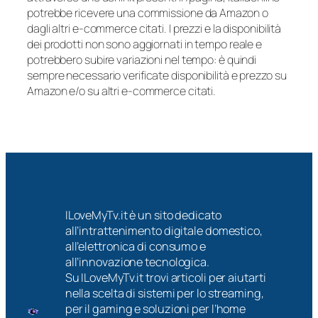
potrebbe ricevere una commissione da Amazon o
dagli altri e-commerce citati. I prezzi e la disponibilità
dei prodotti non sono aggiornati in tempo reale e
potrebbero subire variazioni nel tempo: è quindi
sempre necessario verificate disponibilità e prezzo su
Amazon e/o su altri e-commerce citati.
ILoveMyTv.it è un sito dedicato
all’intrattenimento digitale domestico,
all’elettronica di consumo e
all’innovazione tecnologica.
Su ILoveMyTv.it trovi articoli per aiutarti
nella scelta di sistemi per lo streaming,
per il gaming e soluzioni per l’home