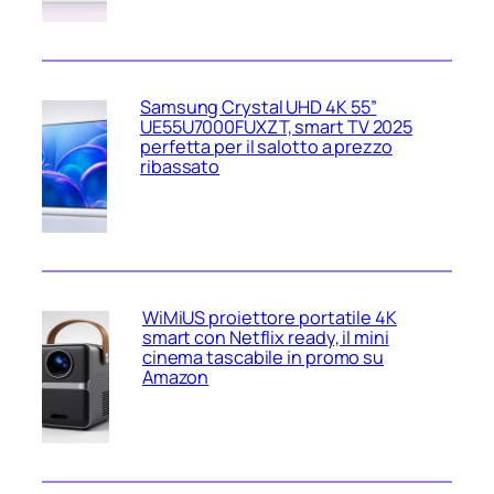
Samsung Crystal UHD 4K 55”
UE55U7000FUXZT, smart TV 2025
perfetta per il salotto a prezzo
ribassato
WiMiUS proiettore portatile 4K
smart con Netflix ready, il mini
cinema tascabile in promo su
Amazon