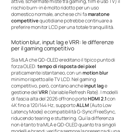
attive, schermate miste tra gaming, film e uso TV) il
rischio burn‑in è molto ridotto per un uso
domestico normale, anche se chi fa
maratone
competitive
quotidiane potrebbe continuare a
preferire monitor LCD per una totale tranquillità.
Motion blur, input lag e VRR: le differenze
per il gaming competitivo
Sia MLA che QD‑OLED ereditano il tipico punto di
forza OLED:
tempo di risposta dei pixel
praticamente istantaneo, con un
motion blur
minimo rispetto alle TV LCD. Nel gaming
competitivo, però, contano anche
input lag
e
gestione del
VRR
(Variable Refresh Rate). I modelli
di fascia alta del 2026 offrono porte
HDMI 2.1
con
4K fino a 120/144 Hz, supporto
ALLM
(Auto Low
Latency Mode) e compatibilità G‑Sync/FreeSync,
riducendo tearing e stuttering. Qui la differenza
non è tanto tra MLA e QD‑OLED quanto tra singoli
modelli e brand: verifica sempre la presenza di una