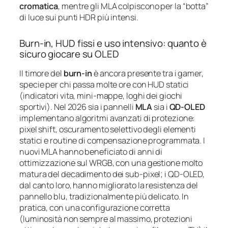
cromatica
, mentre gli MLA colpiscono per la “botta”
di luce sui punti HDR più intensi.
Burn‑in, HUD fissi e uso intensivo: quanto è
sicuro giocare su OLED
Il timore del
burn‑in
è ancora presente tra i gamer,
specie per chi passa molte ore con HUD statici
(indicatori vita, mini‑mappe, loghi dei giochi
sportivi). Nel 2026 sia i pannelli
MLA
sia i
QD‑OLED
implementano algoritmi avanzati di protezione:
pixel shift, oscuramento selettivo degli elementi
statici e routine di compensazione programmata. I
nuovi MLA hanno beneficiato di anni di
ottimizzazione sul WRGB, con una gestione molto
matura del decadimento dei sub‑pixel; i QD‑OLED,
dal canto loro, hanno migliorato la resistenza del
pannello blu, tradizionalmente più delicato. In
pratica, con una configurazione corretta
(luminosità non sempre al massimo, protezioni