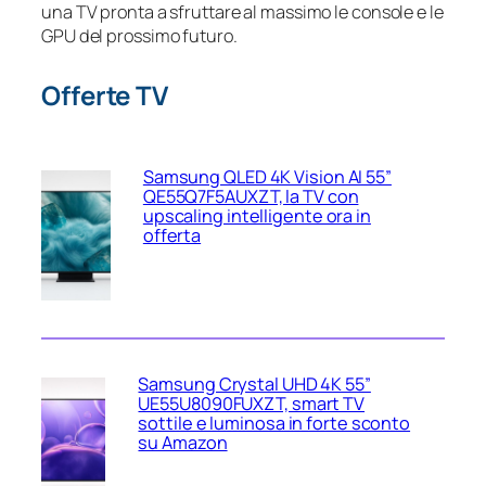
una TV pronta a sfruttare al massimo le console e le
GPU del prossimo futuro.
Offerte TV
Samsung QLED 4K Vision AI 55”
QE55Q7F5AUXZT, la TV con
upscaling intelligente ora in
offerta
Samsung Crystal UHD 4K 55”
UE55U8090FUXZT, smart TV
sottile e luminosa in forte sconto
su Amazon