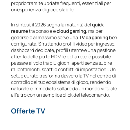
proprio tramite update frequenti, essenziali per
un’esperienza di gioco stabile.
In sintesi, il 2026 segna la maturità del
quick
resume
tra console e
cloud gaming
, ma per
goderselo al massimo serve una
TV da gaming
ben
configurata. Sfruttando profili video per ingresso,
dashboard dedicate, profili utente e una gestione
attenta delle porte HDMI e della rete, è possibile
passare al volo tra più giochi aperti senza subire
rallentamenti, scatti o conflitti di impostazioni. Un
setup curato trasforma davvero la TV nel centro di
controllo del tuo ecosistema di gioco, rendendo
naturale e immediato saltare da un mondo virtuale
all’altro con un semplice click del telecomando.
Offerte TV