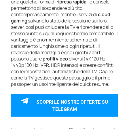
una qualche forma di
ripresa rapida
: le console
permettono di sospendere più titoli
contemporaneamente, mentre i servizi di
cloud
gaming
salvano lo stato della sessione sui loro
server, così puoi chiudere la TV e riprendere dallo
stesso punto su qualunque schermo compatibile. Il
vantaggio è enorme: niente schermate di
caricamento lunghissime o login ripetuti. Il
rovescio della medaglia è che i giochi aperti
possono usare
profili video
diversi (4K 120 Hz,
1440p 120 Hz, VRR, HDR intenso) e creare conflitti
con le impostazioni automatiche della TV. Capire
come la TV gestisce questo passaggio è il primo
passo per un uso intelligente del quick resume.
SCOPRI LE NOSTRE OFFERTE SU
TELEGRAM