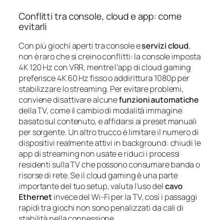
Conflitti tra console, cloud e app: come
evitarli
Con più giochi aperti tra console e
servizi cloud
,
non è raro che si creino conflitti: la console imposta
4K 120 Hz con VRR, mentre l’app di cloud gaming
preferisce 4K 60 Hz fisso o addirittura 1080p per
stabilizzare lo streaming. Per evitare problemi,
conviene disattivare alcune
funzioni automatiche
della TV, come il cambio di modalità immagine
basato sul contenuto, e affidarsi ai preset manuali
per sorgente. Un altro trucco è limitare il numero di
dispositivi realmente attivi in background: chiudi le
app di streaming non usate e riduci i processi
residenti sulla TV che possono consumare banda o
risorse di rete. Se il cloud gaming è una parte
importante del tuo setup, valuta l’uso del
cavo
Ethernet
invece del Wi-Fi per la TV, così i passaggi
rapidi tra giochi non sono penalizzati da cali di
stabilità nella connessione.