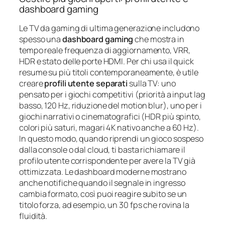
dashboard gaming
Le TV da gaming di ultima generazione includono
spesso una
dashboard gaming
che mostra in
tempo reale frequenza di aggiornamento, VRR,
HDR e stato delle porte HDMI. Per chi usa il quick
resume su più titoli contemporaneamente, è utile
creare
profili utente separati
sulla TV: uno
pensato per i giochi competitivi (priorità a input lag
basso, 120 Hz, riduzione del motion blur), uno per i
giochi narrativi o cinematografici (HDR più spinto,
colori più saturi, magari 4K nativo anche a 60 Hz).
In questo modo, quando riprendi un gioco sospeso
dalla console o dal cloud, ti basta richiamare il
profilo utente corrispondente per avere la TV già
ottimizzata. Le dashboard moderne mostrano
anche notifiche quando il segnale in ingresso
cambia formato, così puoi reagire subito se un
titolo forza, ad esempio, un 30 fps che rovina la
fluidità.