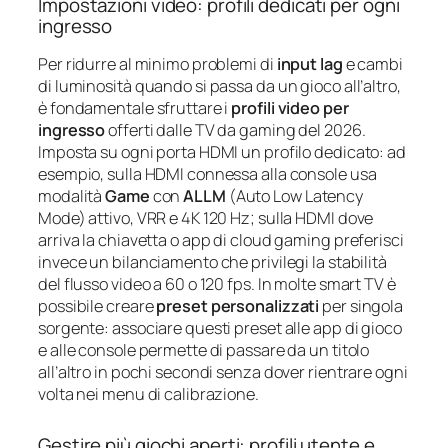
Impostazioni video: profili dedicati per ogni
ingresso
Per ridurre al minimo problemi di
input lag
e cambi
di luminosità quando si passa da un gioco all’altro,
è fondamentale sfruttare i
profili video per
ingresso
offerti dalle TV da gaming del 2026.
Imposta su ogni porta HDMI un profilo dedicato: ad
esempio, sulla HDMI connessa alla console usa
modalità
Game
con
ALLM
(Auto Low Latency
Mode) attivo, VRR e 4K 120 Hz; sulla HDMI dove
arriva la chiavetta o app di cloud gaming preferisci
invece un bilanciamento che privilegi la stabilità
del flusso video a 60 o 120 fps. In molte smart TV è
possibile creare
preset personalizzati
per singola
sorgente: associare questi preset alle app di gioco
e alle console permette di passare da un titolo
all’altro in pochi secondi senza dover rientrare ogni
volta nei menu di calibrazione.
Gestire più giochi aperti: profili utente e