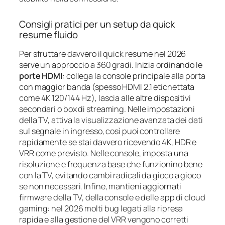
Consigli pratici per un setup da quick
resume fluido
Per sfruttare davvero il quick resume nel 2026
serve un approccio a 360 gradi. Inizia ordinando le
porte HDMI
: collega la console principale alla porta
con maggior banda (spesso HDMI 2.1 etichettata
come 4K 120/144 Hz), lascia alle altre dispositivi
secondari o box di streaming. Nelle impostazioni
della TV, attiva la visualizzazione avanzata dei dati
sul segnale in ingresso, così puoi controllare
rapidamente se stai davvero ricevendo 4K, HDR e
VRR come previsto. Nelle console, imposta una
risoluzione e frequenza base che funzionino bene
con la TV, evitando cambi radicali da gioco a gioco
se non necessari. Infine, mantieni aggiornati
firmware della TV, della console e delle app di cloud
gaming: nel 2026 molti bug legati alla ripresa
rapida e alla gestione del VRR vengono corretti