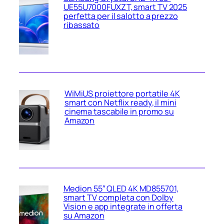
UE55U7000FUXZT, smart TV 2025
perfetta per il salotto a prezzo
ribassato
WiMiUS proiettore portatile 4K
smart con Netflix ready, il mini
cinema tascabile in promo su
Amazon
Medion 55″ QLED 4K MD855701,
smart TV completa con Dolby
Vision e app integrate in offerta
su Amazon