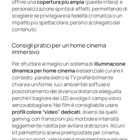
offrire una
copertura più ampia
(parete intera) e
personalizzazione spinta di effetti, permettendo di
scegliere se privilegiare la fedeltà cromatica o un
impatto più spettacolare, persino scollegato dal
contenuto.
Consigli pratici per un home cinema
immersivo
Per sfruttare al meglio un sistema di
illuminazione
dinamica per home cinema
è essenziale curare il
contesto: parete dietro la TV preferibilmente
chiara e uniforme, luci ambientali soffuse e
posizionamento del divano a distanza adeguata
perché il bagliore dei LED avvolga il campo visivo
senza abbagliare. Nei film è consigliabile usare
profili colore “video” dedicati
, diversi da quelli
gaming, con transizioni più morbide e intensità
leggermente ridotta per evitare distrazioni. Alcuni
kit permettono scene preimpostate per cinema,
musica o sport: vale la pena sperimentare e salvare