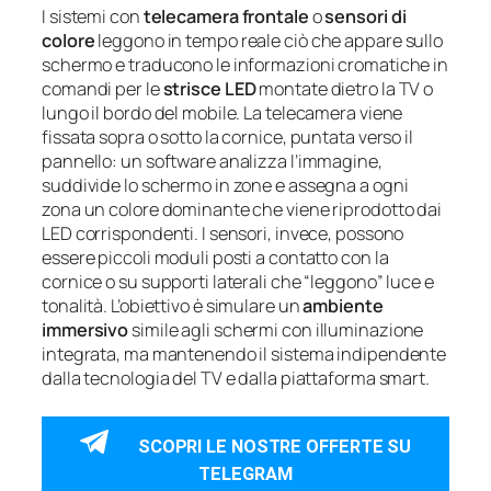
I sistemi con
telecamera frontale
o
sensori di
colore
leggono in tempo reale ciò che appare sullo
schermo e traducono le informazioni cromatiche in
comandi per le
strisce LED
montate dietro la TV o
lungo il bordo del mobile. La telecamera viene
fissata sopra o sotto la cornice, puntata verso il
pannello: un software analizza l’immagine,
suddivide lo schermo in zone e assegna a ogni
zona un colore dominante che viene riprodotto dai
LED corrispondenti. I sensori, invece, possono
essere piccoli moduli posti a contatto con la
cornice o su supporti laterali che “leggono” luce e
tonalità. L’obiettivo è simulare un
ambiente
immersivo
simile agli schermi con illuminazione
integrata, ma mantenendo il sistema indipendente
dalla tecnologia del TV e dalla piattaforma smart.
SCOPRI LE NOSTRE OFFERTE SU
TELEGRAM