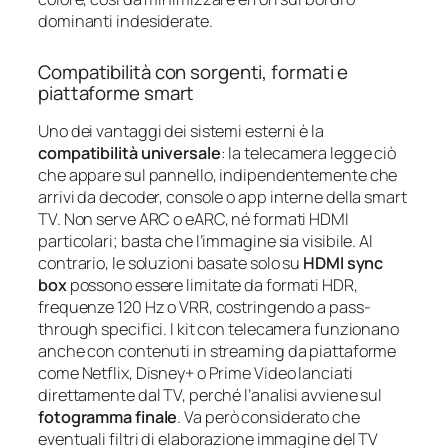
dominanti indesiderate.
Compatibilità con sorgenti, formati e
piattaforme smart
Uno dei vantaggi dei sistemi esterni è la
compatibilità universale
: la telecamera legge ciò
che appare sul pannello, indipendentemente che
arrivi da decoder, console o app interne della smart
TV. Non serve ARC o eARC, né formati HDMI
particolari; basta che l’immagine sia visibile. Al
contrario, le soluzioni basate solo su
HDMI sync
box
possono essere limitate da formati HDR,
frequenze 120 Hz o VRR, costringendo a pass-
through specifici. I kit con telecamera funzionano
anche con contenuti in streaming da piattaforme
come Netflix, Disney+ o Prime Video lanciati
direttamente dal TV, perché l’analisi avviene sul
fotogramma finale
. Va però considerato che
eventuali filtri di elaborazione immagine del TV