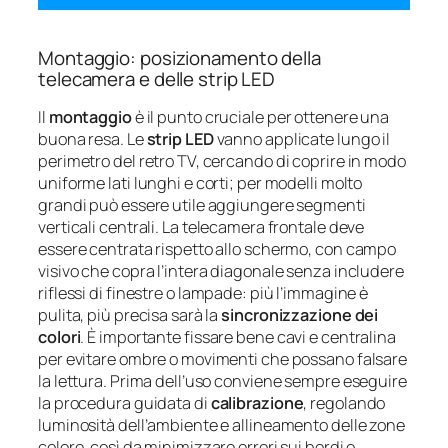
Montaggio: posizionamento della
telecamera e delle strip LED
Il
montaggio
è il punto cruciale per ottenere una
buona resa. Le
strip LED
vanno applicate lungo il
perimetro del retro TV, cercando di coprire in modo
uniforme lati lunghi e corti; per modelli molto
grandi può essere utile aggiungere segmenti
verticali centrali. La telecamera frontale deve
essere centrata rispetto allo schermo, con campo
visivo che copra l’intera diagonale senza includere
riflessi di finestre o lampade: più l’immagine è
pulita, più precisa sarà la
sincronizzazione dei
colori
. È importante fissare bene cavi e centralina
per evitare ombre o movimenti che possano falsare
la lettura. Prima dell’uso conviene sempre eseguire
la procedura guidata di
calibrazione
, regolando
luminosità dell’ambiente e allineamento delle zone
colore, così da minimizzare errori sui bordi o