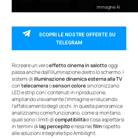
Immagine AI
SCOPRI LE NOSTRE OFFERTE SU
TELEGRAM
Ricreare un vero
effetto cinema in salotto
oggi
passa anche dall’illuminazione dietro lo schermo. I
sistemi di
illuminazione dinamica esterna alla TV
con
telecamera
o
sensori colore
sincronizzano
LED e strip con i contenuti in riproduzione,
ampliando visivamente l’immagine e riducendo
l’affaticamento degli occhi. In questa panoramica
analizziamo come funzionano, come si montano,
quali sono i limiti di
compatibilità
e cosa aspettarsi
in termini di
lag percepito
e resa nei
film
rispetto
alle soluzioni integrate tipo Ambilight.