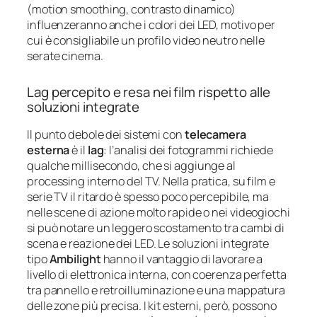
(motion smoothing, contrasto dinamico)
influenzeranno anche i colori dei LED, motivo per
cui è consigliabile un profilo video neutro nelle
serate cinema.
Lag percepito e resa nei film rispetto alle
soluzioni integrate
Il punto debole dei sistemi con
telecamera
esterna
è il
lag
: l’analisi dei fotogrammi richiede
qualche millisecondo, che si aggiunge al
processing interno del TV. Nella pratica, su film e
serie TV il ritardo è spesso poco percepibile, ma
nelle scene di azione molto rapide o nei videogiochi
si può notare un leggero scostamento tra cambi di
scena e reazione dei LED. Le soluzioni integrate
tipo
Ambilight
hanno il vantaggio di lavorare a
livello di elettronica interna, con coerenza perfetta
tra pannello e retroilluminazione e una mappatura
delle zone più precisa. I kit esterni, però, possono