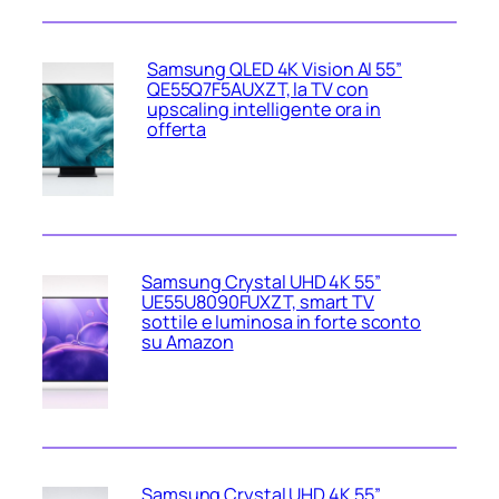
Samsung QLED 4K Vision AI 55”
QE55Q7F5AUXZT, la TV con
upscaling intelligente ora in
offerta
Samsung Crystal UHD 4K 55”
UE55U8090FUXZT, smart TV
sottile e luminosa in forte sconto
su Amazon
Samsung Crystal UHD 4K 55”