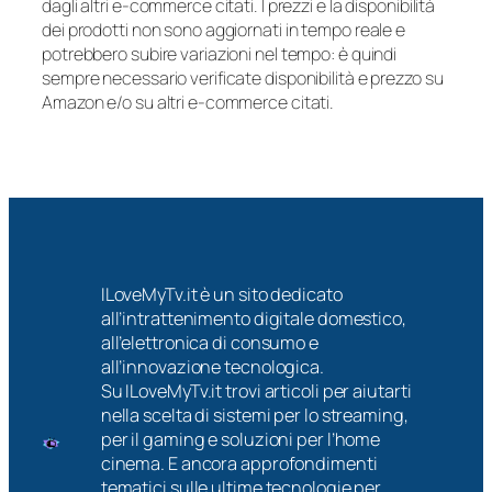
dagli altri e-commerce citati. I prezzi e la disponibilità
dei prodotti non sono aggiornati in tempo reale e
potrebbero subire variazioni nel tempo: è quindi
sempre necessario verificate disponibilità e prezzo su
Amazon e/o su altri e-commerce citati.
ILoveMyTv.it è un sito dedicato
all’intrattenimento digitale domestico,
all’elettronica di consumo e
all’innovazione tecnologica.
Su ILoveMyTv.it trovi articoli per aiutarti
nella scelta di sistemi per lo streaming,
per il gaming e soluzioni per l’home
cinema. E ancora approfondimenti
tematici sulle ultime tecnologie per