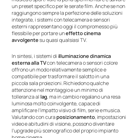
un preset specifico per le serate film. Anche se non
raggiungono sempre la perfezione delle soluzioni
integrate, i sistemi con telecamera e sensori
esterni rappresentano oggi il compromesso più
flessibile per portare un
effetto cinema
avvolgente
su quasi qualsiasi TV.
In sintesi, i sistemi di
illuminazione dinamica
esterna alla TV
con telecamera o sensori colore
offrono un modo relativamente semplice e
compatibile per trasformare il salotto in una
piccola sala proiezioni. Richiedono qualche
attenzione nel montaggio e un minimo di
tolleranza al
lag
, ma in cambio regalano una resa
luminosa molto coinvolgente, capace di
amplificare l’impatto visivo di film, serie e musica.
Valutando con cura
posizionamento
, impostazioni
video e abitudini di visione, possono diventare
l’upgrade più scenografico del proprio impianto
home cinema.