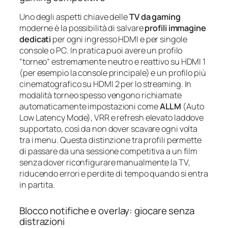
Uno degli aspetti chiave delle
TV da gaming
moderne è la possibilità di salvare
profili immagine
dedicati
per ogni ingresso HDMI e per singole
console o PC. In pratica puoi avere un profilo
“torneo” estremamente neutro e reattivo su HDMI 1
(per esempio la console principale) e un profilo più
cinematografico su HDMI 2 per lo streaming. In
modalità torneo spesso vengono richiamate
automaticamente impostazioni come
ALLM
(Auto
Low Latency Mode), VRR e refresh elevato laddove
supportato, così da non dover scavare ogni volta
tra i menu. Questa distinzione tra profili permette
di passare da una sessione competitiva a un film
senza dover riconfigurare manualmente la TV,
riducendo errori e perdite di tempo quando si entra
in partita.
Blocco notifiche e overlay: giocare senza
distrazioni