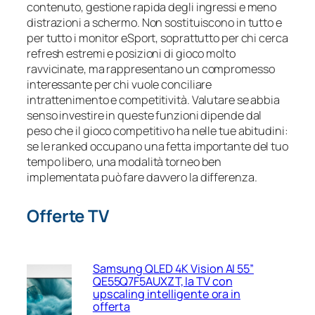
contenuto, gestione rapida degli ingressi e meno
distrazioni a schermo. Non sostituiscono in tutto e
per tutto i monitor eSport, soprattutto per chi cerca
refresh estremi e posizioni di gioco molto
ravvicinate, ma rappresentano un compromesso
interessante per chi vuole conciliare
intrattenimento e competitività. Valutare se abbia
senso investire in queste funzioni dipende dal
peso che il gioco competitivo ha nelle tue abitudini:
se le ranked occupano una fetta importante del tuo
tempo libero, una modalità torneo ben
implementata può fare davvero la differenza.
Offerte TV
Samsung QLED 4K Vision AI 55”
QE55Q7F5AUXZT, la TV con
upscaling intelligente ora in
offerta