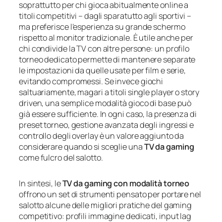
soprattutto per chi gioca abitualmente online a
titoli competitivi – dagli sparatutto agli sportivi –
ma preferisce l’esperienza su grande schermo
rispetto al monitor tradizionale. È utile anche per
chi condivide la TV con altre persone: un profilo
torneo dedicato permette di mantenere separate
le impostazioni da quelle usate per film e serie,
evitando compromessi. Se invece giochi
saltuariamente, magari a titoli single player o story
driven, una semplice modalità gioco di base può
già essere sufficiente. In ogni caso, la presenza di
preset torneo, gestione avanzata degli ingressi e
controllo degli overlay è un valore aggiunto da
considerare quando si sceglie una
TV da gaming
come fulcro del salotto.
In sintesi, le
TV da gaming con modalità torneo
offrono un set di strumenti pensato per portare nel
salotto alcune delle migliori pratiche del gaming
competitivo: profili immagine dedicati, input lag