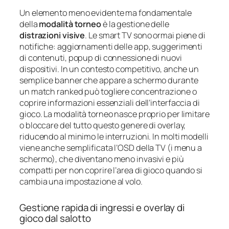
Un elemento meno evidente ma fondamentale
della
modalità torneo
è la gestione delle
distrazioni visive
. Le smart TV sono ormai piene di
notifiche: aggiornamenti delle app, suggerimenti
di contenuti, popup di connessione di nuovi
dispositivi. In un contesto competitivo, anche un
semplice banner che appare a schermo durante
un match ranked può togliere concentrazione o
coprire informazioni essenziali dell’interfaccia di
gioco. La modalità torneo nasce proprio per limitare
o bloccare del tutto questo genere di overlay,
riducendo al minimo le interruzioni. In molti modelli
viene anche semplificata l’OSD della TV (i menu a
schermo), che diventano meno invasivi e più
compatti per non coprire l’area di gioco quando si
cambia una impostazione al volo.
Gestione rapida di ingressi e overlay di
gioco dal salotto