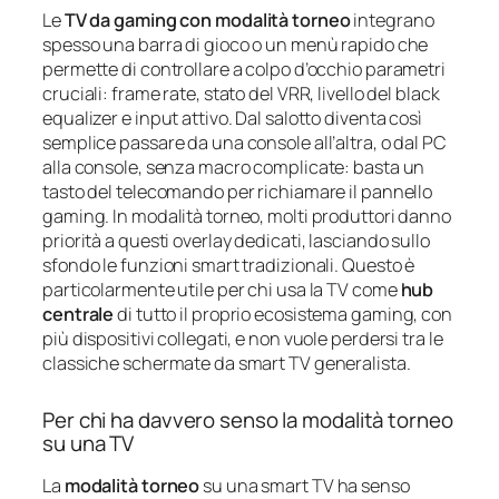
Le
TV da gaming con modalità torneo
integrano
spesso una barra di gioco o un menù rapido che
permette di controllare a colpo d’occhio parametri
cruciali: frame rate, stato del VRR, livello del black
equalizer e input attivo. Dal salotto diventa così
semplice passare da una console all’altra, o dal PC
alla console, senza macro complicate: basta un
tasto del telecomando per richiamare il pannello
gaming. In modalità torneo, molti produttori danno
priorità a questi overlay dedicati, lasciando sullo
sfondo le funzioni smart tradizionali. Questo è
particolarmente utile per chi usa la TV come
hub
centrale
di tutto il proprio ecosistema gaming, con
più dispositivi collegati, e non vuole perdersi tra le
classiche schermate da smart TV generalista.
Per chi ha davvero senso la modalità torneo
su una TV
La
modalità torneo
su una smart TV ha senso