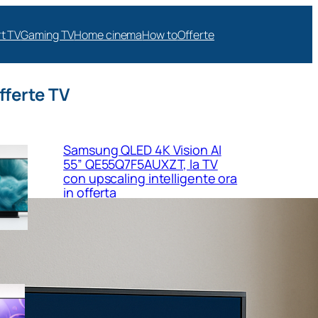
t TV
Gaming TV
Home cinema
How to
Offerte
fferte TV
Samsung QLED 4K Vision AI
55” QE55Q7F5AUXZT, la TV
con upscaling intelligente ora
in offerta
Samsung Crystal UHD 4K 55”
UE55U8090FUXZT, smart TV
sottile e luminosa in forte