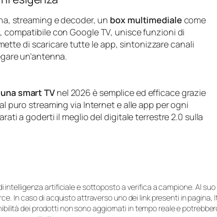
enna, streaming e decoder, un
box multimediale
come
o, compatibile con Google TV, unisce funzioni di
te di scaricare tutte le app, sintonizzare canali
legare un’antenna.
u una smart TV
nel 2026 è semplice ed efficace grazie
al puro streaming via Internet e alle app per ogni
ati a goderti il meglio del digitale terrestre 2.0 sulla
i di intelligenza artificiale e sottoposto a verifica a campione. Al 
e. In caso di acquisto attraverso uno dei link presenti in pagina,
onibilità dei prodotti non sono aggiornati in tempo reale e potrebb