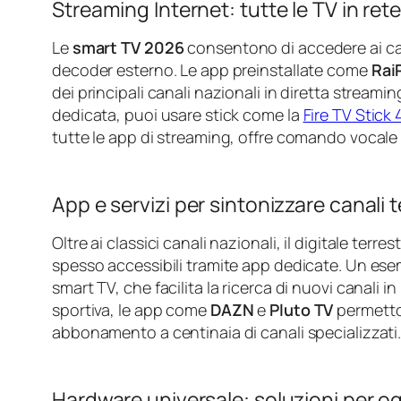
Streaming Internet: tutte le TV in ret
Le
smart TV 2026
consentono di accedere ai can
decoder esterno. Le app preinstallate come
Rai
dei principali canali nazionali in diretta stream
dedicata, puoi usare stick come la
Fire TV Stick
tutte le app di streaming, offre comando vocale 
App e servizi per sintonizzare canali 
Oltre ai classici canali nazionali, il digitale terres
spesso accessibili tramite app dedicate. Un ese
smart TV, che facilita la ricerca di nuovi canali i
sportiva, le app come
DAZN
e
Pluto TV
permetto
abbonamento a centinaia di canali specializzati
Hardware universale: soluzioni per o