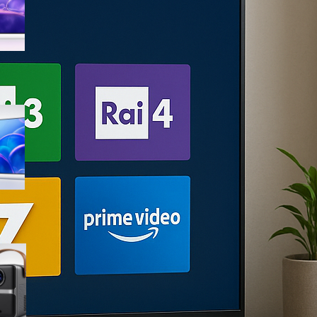
sconto su Amazon
Samsung Crystal UHD 4K 55”
UE55U7000FUXZT, smart TV
2025 perfetta per il salotto a
prezzo ribassato
WiMiUS proiettore portatile 4K
smart con Netflix ready, il mini
cinema tascabile in promo su
Amazon