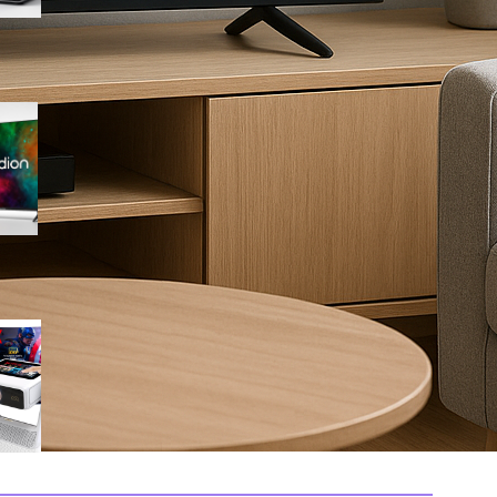
Medion 55″ QLED 4K
MD855701, smart TV completa
con Dolby Vision e app
integrate in offerta su Amazon
Mini proiettore smart 4K con
WiFi 6 e touchscreen, il
compatto perfetto per il
cinema in ogni stanza