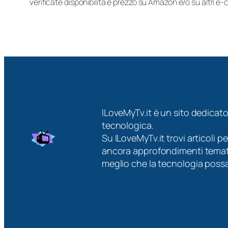
verificate disponibilità e prezzo su Amazon e/o su altri e
ILoveMyTv.it è un sito dedicato
tecnologica.
Su ILoveMyTv.it trovi articoli p
ancora approfondimenti tematici
meglio che la tecnologia possa 