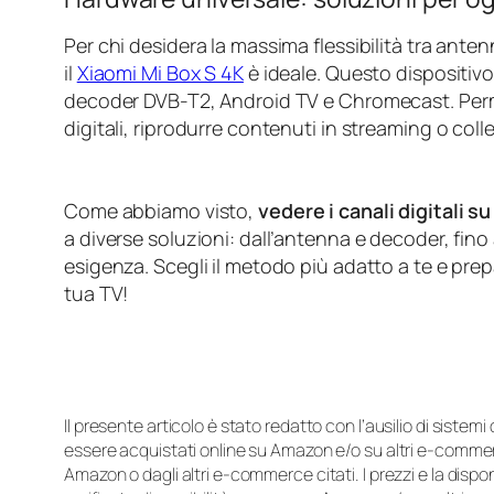
Per chi desidera la massima flessibilità tra ant
il
Xiaomi Mi Box S 4K
è ideale. Questo dispositiv
decoder DVB-T2, Android TV e Chromecast. Permet
digitali, riprodurre contenuti in streaming o col
Come abbiamo visto,
vedere i canali digitali s
a diverse soluzioni: dall’antenna e decoder, fino 
esigenza. Scegli il metodo più adatto a te e prepar
tua TV!
Il presente articolo è stato redatto con l’ausilio di sistem
essere acquistati online su Amazon e/o su altri e-commerc
Amazon o dagli altri e-commerce citati. I prezzi e la disp