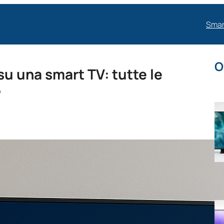
Smar
O
su una smart TV: tutte le
6