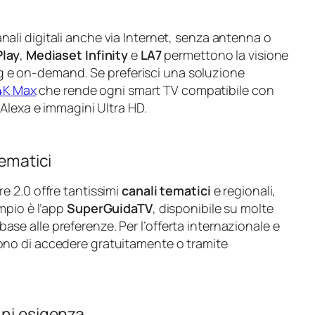
e
ali digitali anche via Internet, senza antenna o
Play
,
Mediaset Infinity
e
LA7
permettono la visione
ing e on-demand. Se preferisci una soluzione
 4K Max
che rende ogni smart TV compatibile con
Alexa e immagini Ultra HD.
tematici
tre 2.0 offre tantissimi
canali tematici
e regionali,
mpio è l’app
SuperGuidaTV
, disponibile su molte
n base alle preferenze. Per l’offerta internazionale e
no di accedere gratuitamente o tramite
.
gni esigenza