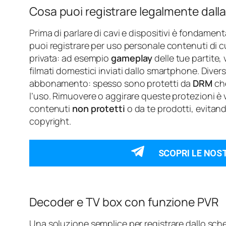
Cosa puoi registrare legalmente dall
Prima di parlare di cavi e dispositivi è fondament
puoi registrare per uso personale contenuti di cui
privata: ad esempio
gameplay
delle tue partite,
filmati domestici inviati dallo smartphone. Divers
abbonamento: spesso sono protetti da
DRM
che
l’uso. Rimuovere o aggirare queste protezioni è vi
contenuti
non protetti
o da te prodotti, evitan
copyright.
SCOPRI LE NOS
Decoder e TV box con funzione PVR
Una soluzione semplice per registrare dallo sc