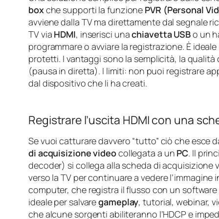
box
che supporti la funzione
PVR (Personal Vi
avviene dalla TV ma direttamente dal segnale rice
TV via
HDMI
, inserisci una
chiavetta USB
o un ha
programmare o avviare la registrazione. È ideale p
protetti. I vantaggi sono la semplicità, la qualità 
(pausa in diretta). I limiti: non puoi registrare ap
dal dispositivo che li ha creati.
Registrare l’uscita HDMI con una sch
Se vuoi catturare davvero “tutto” ciò che esce da
di acquisizione video
collegata a un
PC
. Il pri
decoder) si collega alla scheda di acquisizione 
verso la TV per continuare a vedere l’immagine in
computer, che registra il flusso con un software
ideale per salvare
gameplay
, tutorial, webinar,
che alcune sorgenti abiliteranno l’HDCP e impedi