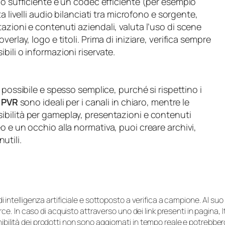
io sufficiente e un codec efficiente (per esempio
sta livelli audio bilanciati tra microfono e sorgente,
azioni e contenuti aziendali, valuta l’uso di scene
rlay, logo e titoli. Prima di iniziare, verifica sempre
ili o informazioni riservate.
 possibile e spesso semplice, purché si rispettino i
 PVR
sono ideali per i canali in chiaro, mentre le
sibilità per gameplay, presentazioni e contenuti
o e un occhio alla normativa, puoi creare archivi,
nutili.
i di intelligenza artificiale e sottoposto a verifica a campione. Al 
e. In caso di acquisto attraverso uno dei link presenti in pagina,
onibilità dei prodotti non sono aggiornati in tempo reale e potrebb