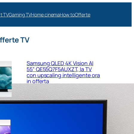
t TV
Gaming TV
Home cinema
How to
Offerte
fferte TV
Samsung QLED 4K Vision AI
55” QE55Q7F5AUXZT, la TV
con upscaling intelligente ora
in offerta
Samsung Crystal UHD 4K 55”
UE55U8090FUXZT, smart TV
sottile e luminosa in forte