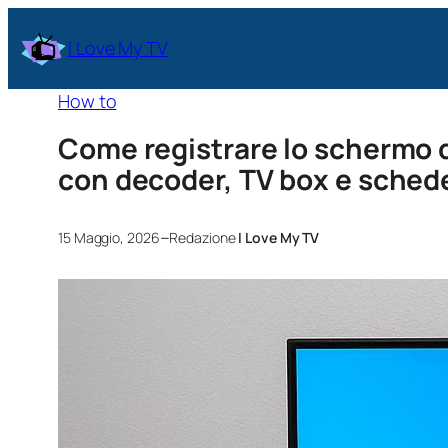
I Love My TV
How to
Come registrare lo schermo de
con decoder, TV box e schede
–
15 Maggio, 2026
Redazione
I Love My TV