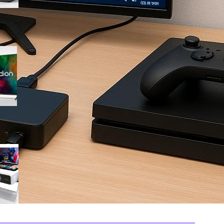
Medion 55″ QLED 4K
MD855701, smart TV completa
con Dolby Vision e app
integrate in offerta su Amazon
Mini proiettore smart 4K con
WiFi 6 e touchscreen, il
compatto perfetto per il
cinema in ogni stanza