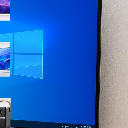
sconto su Amazon
Samsung Crystal UHD 4K 55”
UE55U7000FUXZT, smart TV
2025 perfetta per il salotto a
prezzo ribassato
WiMiUS proiettore portatile 4K
smart con Netflix ready, il mini
cinema tascabile in promo su
Amazon