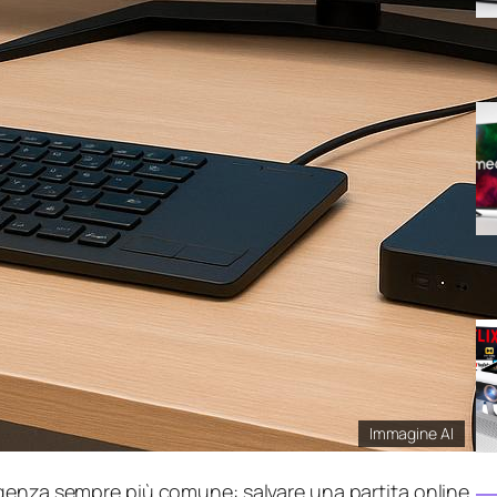
Immagine AI
genza sempre più comune: salvare una partita online,