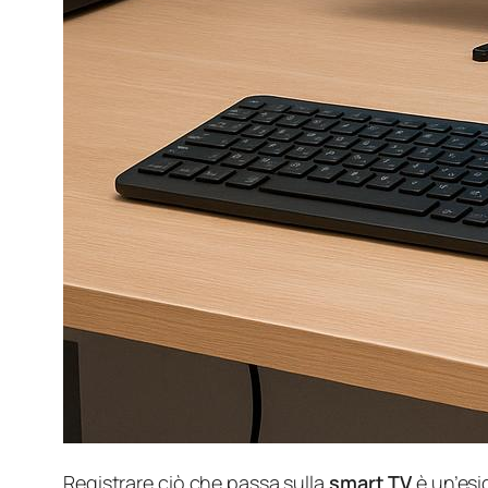
Registrare ciò che passa sulla
smart TV
è un’esi