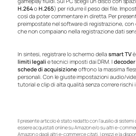
gameplay fluidi. Sul PC scegli un disco con spaz
H.264
o
H.265
) per ridurre il peso dei file. Impo
così da poter commentare in diretta. Per present
preimpostate nel software di registrazione, con ove
che non compaiano nella registrazione dati sensib
In sintesi, registrare lo schermo della
smart TV
è
limiti legali
e tecnici imposti dai DRM. I
decoder
schede di acquisizione
offrono la massima fles
personali. Con le giuste impostazioni audio/vide
tutorial e clip di alta qualità senza correre rischi i
Il presente articolo è stato redatto con l’ausilio di sistem
essere acquistati online su Amazon e/o su altri e-commerc
Amazon o dagli altri e-commerce citati. I prezzi e la disp