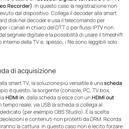
deo Recorder)
. In questo caso la registrazione non
vuto dal dispositivo. Collega il decoder alla smart
rd disk nel decoder e usa il telecomando per
er i canali in chiaro del DTT o per flussi IPTV non
del segnale digitale e la possibilità di usare il timeshift
p interne della TV e, spesso, i file sono leggibili solo
eda di acquisizione
lla smart TV, la soluzione più versatile è una
scheda
ncipio è questo: la sorgente (console, PC, TV box,
via
HDMI in
; dalla scheda si esce con un
HDMI out
 tempo reale; via USB la scheda si collega al
 dedicato (per esempio OBS Studio). È la scelta
 videolezioni e contenuti non protetti da DRM. Ricorda
ranno la cattura: in questo caso non è lecito forzare